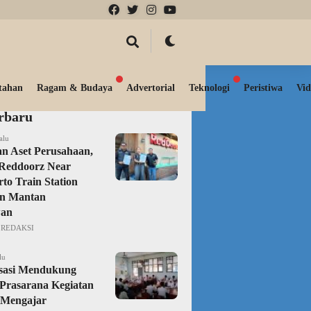
tahan
Ragam & Budaya
Advertorial
Teknologi
Peristiwa
Vid
erbaru
alu
n Aset Perusahaan,
Reddoorz Near
to Train Station
an Mantan
an
REDAKSI
lu
isasi Mendukung
Prasarana Kegiatan
 Mengajar