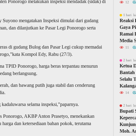
ten Ponorogo melakukan inspeksi mendadak (sidak) di
12
1 hari la
 Suyono mengatakan Inspeksi dimulai dari gudang
Reaksi 
Gaya Pi
n, dan dilanjutkan ke Pasar Legi Ponorogo serta
Ramai D
Media S
eras di gudang Bulog dan Pasar Legi cukup memadai
11
ogo,”kata Kompol Edy, Rabu (27/3).
2 hari la
Ketua 
ma TPID Ponorogo, harga beras terpantau menurun
Bantah 
sedang berlangsung.
Selalu 
rah, dan bawang putih juga stabil dan cenderung
Kalang
ia.
14
kadaluwarsa selama inspeksi,”paparnya.
2 hari la
Bupati
lres Ponorogo, AKBP Anton Prasetyo, menekankan
Keperc
harga dan ketersediaan bahan pokok, terutama
Kunjun
Moh. A