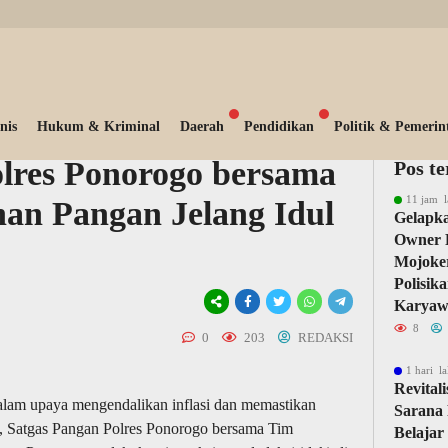
nis
Hukum & Kriminal
Daerah
Pendidikan
Politik & Pemerin
lres Ponorogo bersama
Pos t
11 jam l
an Pangan Jelang Idul
Gelapka
Owner 
Mojoker
Polisik
Karyaw
8
0
203
REDAKSI
1 hari la
Revital
 upaya mengendalikan inflasi dan memastikan
Sarana 
an, Satgas Pangan Polres Ponorogo bersama Tim
Belajar