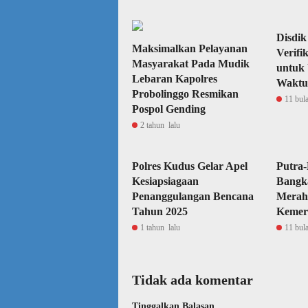
Disdik
Maksimalkan Pelayanan
Verifi
Masyarakat Pada Mudik
untuk
Lebaran Kapolres
Waktu
Probolinggo Resmikan
11 bul
Pospol Gending
2 tahun lalu
Polres Kudus Gelar Apel
Putra-
Kesiapsiagaan
Bangk
Penanggulangan Bencana
Merah 
Tahun 2025
Kemer
1 tahun lalu
11 bul
Tidak ada komentar
Tinggalkan Balasan