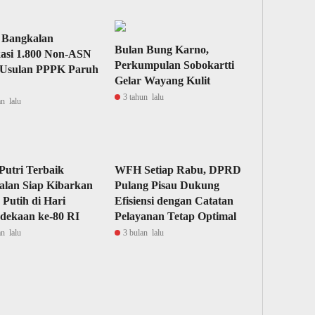
 Bangkalan
Bulan Bung Karno,
kasi 1.800 Non-ASN
Perkumpulan Sobokartti
 Usulan PPPK Paruh
Gelar Wayang Kulit
3 tahun lalu
an lalu
Putri Terbaik
WFH Setiap Rabu, DPRD
alan Siap Kibarkan
Pulang Pisau Dukung
Putih di Hari
Efisiensi dengan Catatan
dekaan ke-80 RI
Pelayanan Tetap Optimal
an lalu
3 bulan lalu