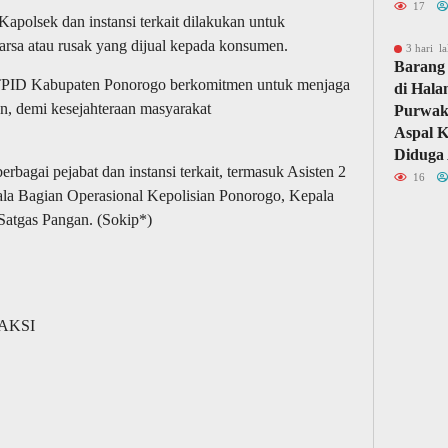
17
Kapolsek dan instansi terkait dilakukan untuk
rsa atau rusak yang dijual kepada konsumen.
3 hari la
Barang 
, TPID Kabupaten Ponorogo berkomitmen untuk menjaga
di Hal
an, demi kesejahteraan masyarakat
Purwaka
Aspal 
Diduga 
berbagai pejabat dan instansi terkait, termasuk Asisten 2
16
la Bagian Operasional Kepolisian Ponorogo, Kepala
Satgas Pangan. (Sokip*)
DAKSI