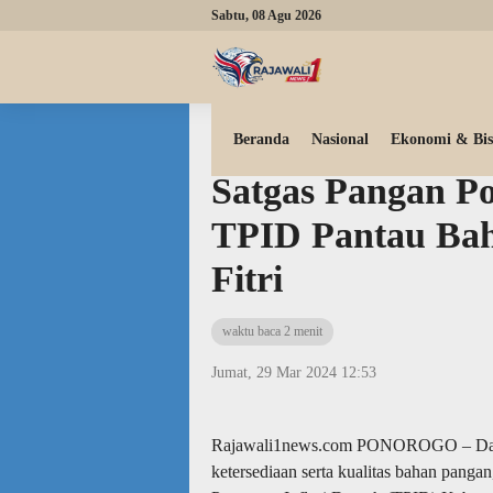
Sabtu, 08 Agu 2026
Beranda
Advertorial
Beranda
Nasional
Ekonomi & Bis
Satgas Pangan Po
TPID Pantau Bah
Fitri
waktu baca 2 menit
Jumat, 29 Mar 2024 12:53
Rajawali1news.com PONOROGO – Dalam
ketersediaan serta kualitas bahan pang