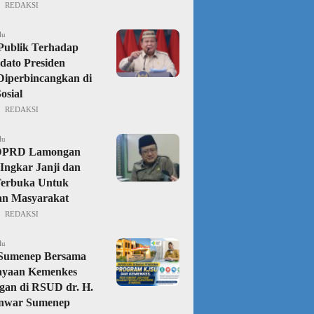
REDAKSI
lu
Publik Terhadap
dato Presiden
iperbincangkan di
osial
REDAKSI
lu
DPRD Lamongan
Ingkar Janji dan
Terbuka Untuk
an Masyarakat
REDAKSI
lu
 Sumenep Bersama
ayaan Kemenkes
gan di RSUD dr. H.
nwar Sumenep