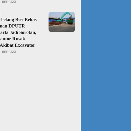
REDAKSI
lu
Lelang Besi Bekas
aman DPUTR
rta Jadi Sorotan,
Kantor Rusak
Akibat Excavator
REDAKSI