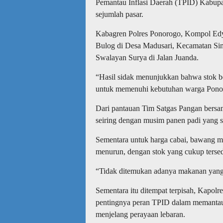
Pemantau Inflasi Daerah (TPID) Kabupa
sejumlah pasar.
Kabagren Polres Ponorogo, Kompol Edy
Bulog di Desa Madusari, Kecamatan Sima
Swalayan Surya di Jalan Juanda.
“Hasil sidak menunjukkan bahwa stok b
untuk memenuhi kebutuhan warga Ponor
Dari pantauan Tim Satgas Pangan bersa
seiring dengan musim panen padi yang 
Sementara untuk harga cabai, bawang me
menurun, dengan stok yang cukup tersed
“Tidak ditemukan adanya makanan yang 
Sementara itu ditempat terpisah, Kapo
pentingnya peran TPID dalam memantau 
menjelang perayaan lebaran.