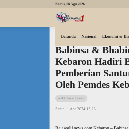
Kamis, 06 Agu 2026
Beranda
Peristiwa
Daerah
Beranda
Nasional
Ekonomi & Bis
Babinsa & Bhabi
Kebaron Hadiri 
Pemberian Santu
Oleh Pemdes Ke
waktu baca 1 menit
Senin, 1 Apr 2024 13:26
Rajawali1news.com Kebaron – Babinsa