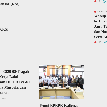
9
an ini. (Red)
2 hari la
Wabup 
ke Loka
Janji T
DAKSI
dan Nor
Serta S
13
l 0829-08/Tragah
Kerja Bakti
apan HUT RI ke-80
ma Muspika dan
rakat
 lalu
Temui BPBPK Kalteng,