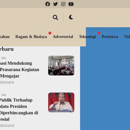
tahan
Ragam & Budaya
Advertorial
Teknologi
Peristiwa
Vid
erbaru
 lalu
isasi Mendukung
Prasarana Kegiatan
 Mengajar
REDAKSI
 lalu
Publik Terhadap
dato Presiden
iperbincangkan di
osial
REDAKSI