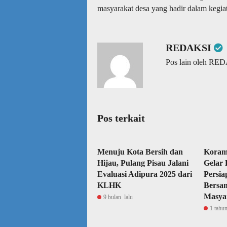
masyarakat desa yang hadir dalam kegiat
REDAKSI
Pos lain oleh RE
Pos terkait
Menuju Kota Bersih dan
Korami
Hijau, Pulang Pisau Jalani
Gelar 
Evaluasi Adipura 2025 dari
Persi
KLHK
Bersa
Masya
9 bulan lalu
1 tahun