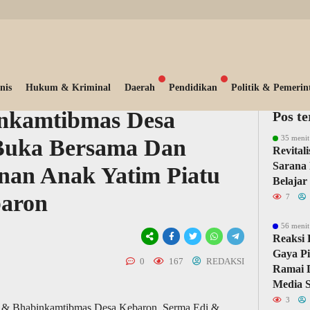
nis
Hukum & Kriminal
Daerah
Pendidikan
Politik & Pemerin
nkamtibmas Desa
Pos t
35 menit
Buka Bersama Dan
Revital
Sarana 
nan Anak Yatim Piatu
Belajar
baron
7
56 menit
Reaksi 
Gaya Pi
0
167
REDAKSI
Ramai D
Media S
3
 & Bhabinkamtibmas Desa Kebaron, Serma Edi &