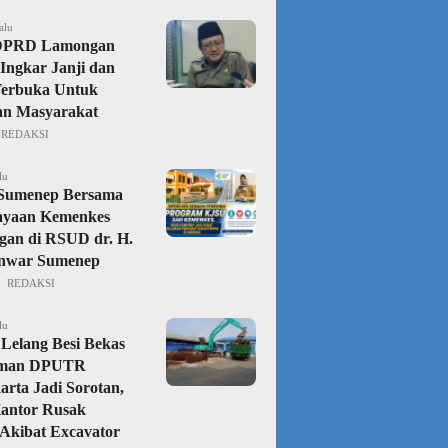
alu
DPRD Lamongan
Ingkar Janji dan
Terbuka Untuk
an Masyarakat
REDAKSI
lu
 Sumenep Bersama
ayaan Kemenkes
gan di RSUD dr. H.
nwar Sumenep
REDAKSI
lu
Lelang Besi Bekas
aman DPUTR
rta Jadi Sorotan,
Kantor Rusak
Akibat Excavator