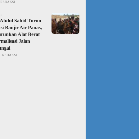
REDAKSI
lu
Abdul Sahid Turun
si Banjir Air Panas,
urunkan Alat Berat
malisasi Jalan
ungai
REDAKSI