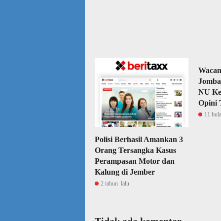
Wacan
Jomban
NU Ke
Opini 
11 bul
Polisi Berhasil Amankan 3
Orang Tersangka Kasus
Perampasan Motor dan
Kalung di Jember
2 tahun lalu