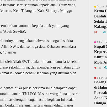
a bersama serta santunan kepada anak Yatim yang
21 jam l
Kebaron, Kec. Tulangan, Kab. Sidoarjo, Minggu
Ketua 
Bantah 
Selalu 
 memberikan santunan kepada anak yatim yang
Kalang
n (Abah Suwito).
7
a intinya mengatakan bahwa “semoga desa kita
1 hari la
i Allah SWT, dan semoga desa Kebaron senantiasa
Bupati
Keperc
, “ujarnya
Kunjun
kai oleh Allah SWT adalah dimana manusia tersebut
Moh. A
rang sekelilingnya, dan memberikan perhatian untuk
13
amal itu adalah bentuk sedekah yang disukai oleh
1 hari la
Barang 
di Hal
n bahwa buka puasa bersama ini diharapkan dapat
Purwaka
turahim antara TNI-POLRI serta warga binaan, serta
Aspal 
ibmas ditengah-tengah acara kegiatan ini adalah
Diduga 
memberikan rasa aman serta nyaman dihati warga