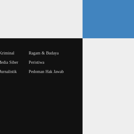
riminal
Ragam & Budaya
edia Siber
Peristiwa
urnalistik
Pedoman Hak Jawab