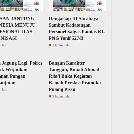
SAN JANTUNG
Dangartap III Surabaya
NESIA MENUJU
Sambut Kedatangan
ESIONALITAS
Personel Satgas Pamtas RI-
NISASI
PNG Yonif 527/B
 lalu
2 tahun lalu
Jagung Lagi, Polres
Bangun Karakter
uk Wujudkan
Tangguh, Bupati Ahmad
anan Pangan
Rifa’i Buka Kegiatan
anjutan
Kemah Prestasi Pramuka
Pulang Pisau
 lalu
9 bulan lalu