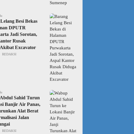
lu
Lelang Besi Bekas
aman DPUTR
rta Jadi Sorotan,
Kantor Rusak
Akibat Excavator
REDAKSI
lu
Abdul Sahid Turun
si Banjir Air Panas,
urunkan Alat Berat
malisasi Jalan
ungai
REDAKSI