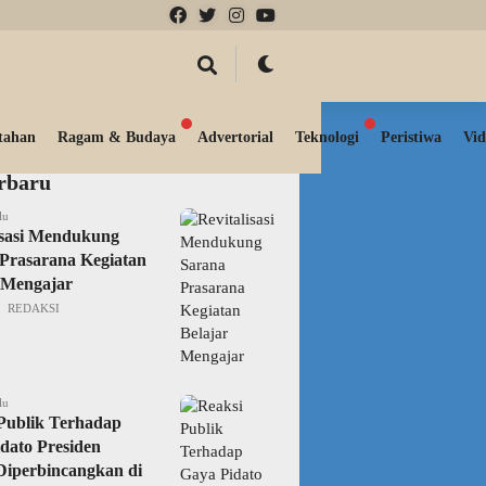
tahan
Ragam & Budaya
Advertorial
Teknologi
Peristiwa
Vid
erbaru
lu
isasi Mendukung
Prasarana Kegiatan
 Mengajar
REDAKSI
lu
Publik Terhadap
dato Presiden
iperbincangkan di