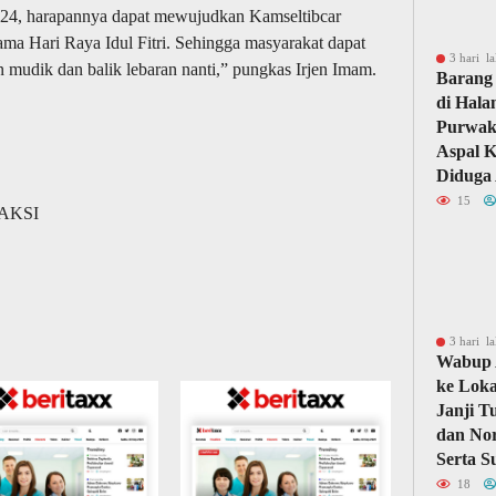
024, harapannya dapat mewujudkan Kamseltibcar
ama Hari Raya Idul Fitri. Sehingga masyarakat dapat
3 hari la
 mudik dan balik lebaran nanti,” pungkas Irjen Imam.
Barang 
di Hal
Purwaka
Aspal 
Diduga 
15
DAKSI
3 hari la
Wabup 
ke Loka
Janji T
dan Nor
Serta S
18