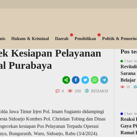
nis
Hukum & Kriminal
Daerah
Pendidikan
Politik & Pemerin
ek Kesiapan Pelayanan
Pos t
1 hari la
al Purabaya
Revital
Sarana 
Belajar
10
0
200
REDAKSI
a Jawa Timur Irjen Pol. Imam Sugianto didampingi
1 hari la
esta Sidoarjo Kombes Pol. Christian Tobing dan Dinas
Reaksi 
Gaya Pi
gecekan kesiapan Pos Pelayanan Terpadu Operasi
Ramai D
ya, Bungurasih, Waru, Sidoarjo, Rabu (3/4/2024).