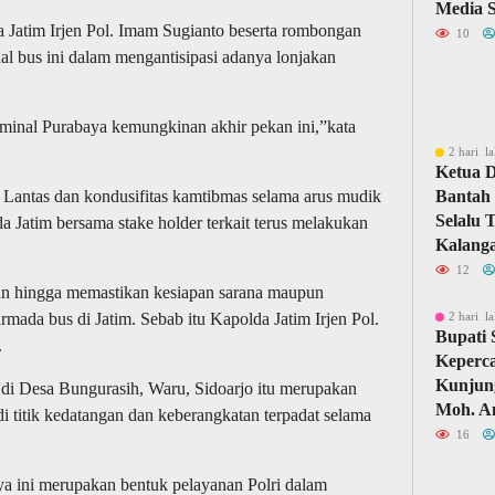
Media S
a Jatim Irjen Pol. Imam Sugianto beserta rombongan
10
l bus ini dalam mengantisipasi adanya lonjakan
minal Purabaya kemungkinan akhir pekan ini,”kata
2 hari la
Ketua 
antas dan kondusifitas kamtibmas selama arus mudik
Bantah 
Selalu 
da Jatim bersama stake holder terkait terus melakukan
Kalang
12
an hingga memastikan kesiapan sarana maupun
rmada bus di Jatim. Sebab itu Kapolda Jatim Irjen Pol.
2 hari la
Bupati
.
Keperc
Kunjun
a di Desa Bungurasih, Waru, Sidoarjo itu merupakan
Moh. A
adi titik kedatangan dan keberangkatan terpadat selama
16
a ini merupakan bentuk pelayanan Polri dalam