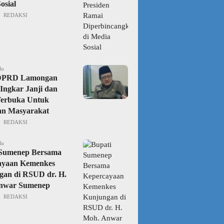
osial
REDAKSI
lu
DPRD Lamongan
Ingkar Janji dan
Terbuka Untuk
an Masyarakat
REDAKSI
lu
 Sumenep Bersama
ayaan Kemenkes
gan di RSUD dr. H.
nwar Sumenep
REDAKSI