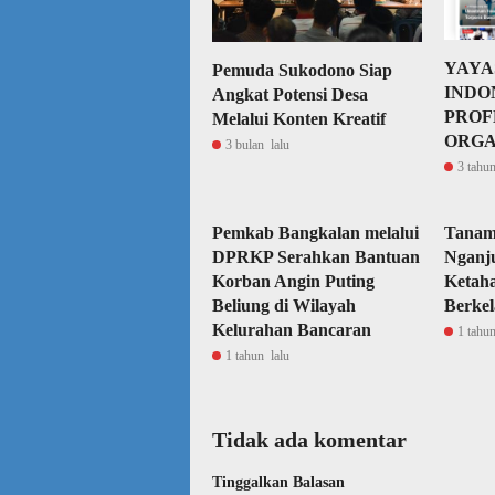
YAYA
Pemuda Sukodono Siap
INDO
Angkat Potensi Desa
PROF
Melalui Konten Kreatif
ORGA
3 bulan lalu
3 tahun
Pemkab Bangkalan melalui
Tanam 
DPRKP Serahkan Bantuan
Nganj
Korban Angin Puting
Ketah
Beliung di Wilayah
Berkel
Kelurahan Bancaran
1 tahun
1 tahun lalu
Tidak ada komentar
Tinggalkan Balasan