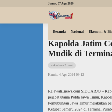
Jumat, 07 Agu 2026
Beranda
Tni polri
Beranda
Nasional
Ekonomi & Bis
Kapolda Jatim C
Mudik di Termin
waktu baca 2 menit
Kamis, 4 Apr 2024 09:12
Rajawali1news.com SIDOARJO – Kapold
pejabat utama Polda Jawa Timur, Kapolr
Perhubungan Jawa Timur melakukan pen
Ketupat Semeru 2024 di Terminal Puraba