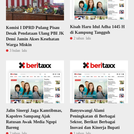
Kisah Haru Idul Adha 1445 H
Komisi I DPRD Pulang Pisau
di Kampung Tangguh
Desak Pendataan Ulang PBI JK
2 tahun lalu
Demi Jamin Akses Kesehatan
Warga Miskin
3 bulan lalu
Jalin Sinergi Jaga Kamtibmas,
Banyuwangi Alami
Kapolres Sampang Ajak
Peningkatan di Berbagai
Ratusan Awak Media Ngopi
Sektor, Berikut Berbagai
Bareng
Inovasi dan Kinerja Bupati
2 tahun lalu
1 tahun lalu