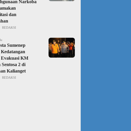
ahgunaan Narkoba
amakan
itasi dan
ahan
REDAKSI
lu
esta Sumenep
 Kedatangan
 Evakuasi KM
 Sentosa 2 di
an Kalianget
REDAKSI