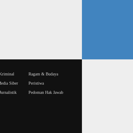
riminal
Ragam & Budaya
edia Siber
Peristiwa
urnalistik
Pedoman Hak Jawab