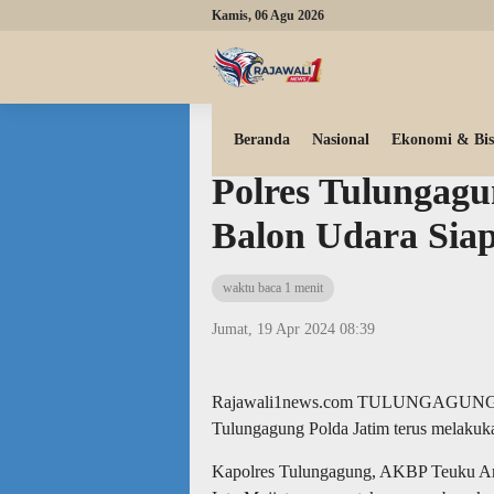
Kamis, 06 Agu 2026
Beranda
Peristiwa
Daerah
Beranda
Nasional
Ekonomi & Bis
Polres Tulungag
Balon Udara Sia
waktu baca 1 menit
Jumat, 19 Apr 2024 08:39
Rajawali1news.com TULUNGAGUNG – M
Tulungagung Polda Jatim terus melakuka
Kapolres Tulungagung, AKBP Teuku Ars