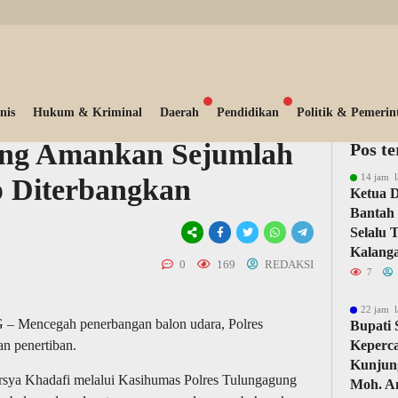
nis
Hukum & Kriminal
Daerah
Pendidikan
Politik & Pemerin
ung Amankan Sejumlah
Pos t
14 jam l
p Diterbangkan
Ketua 
Bantah 
Selalu 
Kalang
0
169
REDAKSI
7
22 jam l
encegah penerbangan balon udara, Polres
Bupati
n penertiban.
Keperc
Kunjun
ya Khadafi melalui Kasihumas Polres Tulungagung
Moh. A