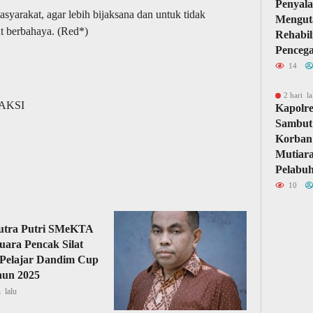
Penyal
yarakat, agar lebih bijaksana dan untuk tidak
Mengut
t berbahaya. (Red*)
Rehabil
Penceg
14
2 hari la
DAKSI
Kapolr
Sambut
Korban
Mutiara
Pelabuh
10
utra Putri SMeKTA
uara Pencak Silat
 Pelajar Dandim Cup
hun 2025
 lalu