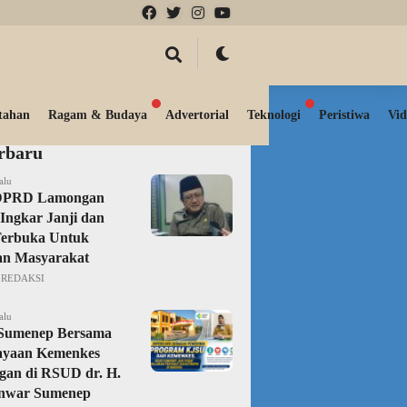
tahan
Ragam & Budaya
Advertorial
Teknologi
Peristiwa
Vid
erbaru
alu
DPRD Lamongan
Ingkar Janji dan
Terbuka Untuk
an Masyarakat
REDAKSI
alu
 Sumenep Bersama
ayaan Kemenkes
gan di RSUD dr. H.
nwar Sumenep