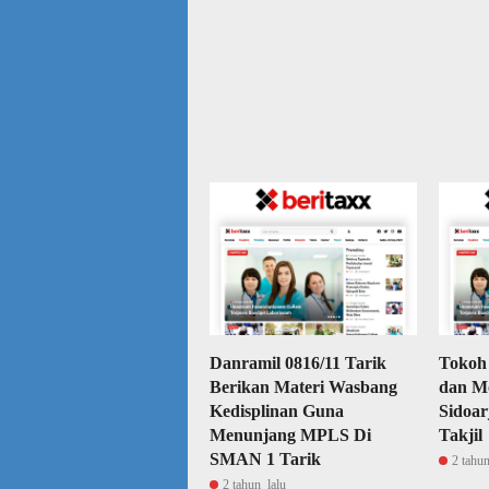
Danramil 0816/11 Tarik
Tokoh
Berikan Materi Wasbang
dan M
Kedisplinan Guna
Sidoar
Menunjang MPLS Di
Takjil
SMAN 1 Tarik
2 tahun
2 tahun lalu