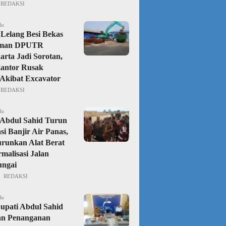
REDAKSI
lu
Lelang Besi Bekas
aman DPUTR
rta Jadi Sorotan,
Kantor Rusak
Akibat Excavator
REDAKSI
lu
Abdul Sahid Turun
si Banjir Air Panas,
urunkan Alat Berat
malisasi Jalan
ungai
REDAKSI
lu
upati Abdul Sahid
an Penanganan