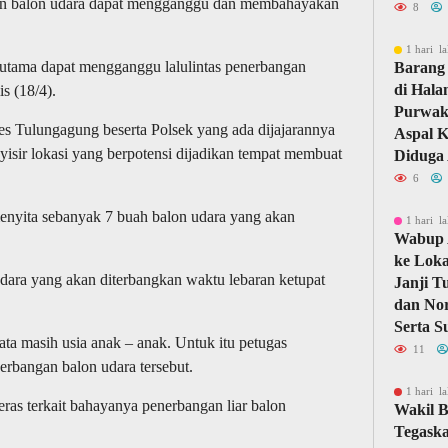
an balon udara dapat mengganggu dan membahayakan
8
1 hari la
utama dapat mengganggu lalulintas penerbangan
Barang 
di Hal
s (18/4).
Purwaka
res Tulungagung beserta Polsek yang ada dijajarannya
Aspal 
isir lokasi yang berpotensi dijadikan tempat membuat
Diduga 
6
enyita sebanyak 7 buah balon udara yang akan
1 hari la
Wabup 
ke Loka
dara yang akan diterbangkan waktu lebaran ketupat
Janji T
dan Nor
Serta S
ata masih usia anak – anak. Untuk itu petugas
11
rbangan balon udara tersebut.
1 hari la
ras terkait bahayanya penerbangan liar balon
Wakil B
Tegask