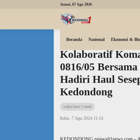
Jumat, 07 Agu 2026
Beranda
Ragam & Budaya
Beranda
Nasional
Ekonomi & Bis
Kolaboratif Kom
0816/05 Bersama
Hadiri Haul Ses
Kedondong
waktu baca 2 menit
Rabu, 7 Agu 2024 11:14
KEDONDONG,rajawali1news.com – Adem 