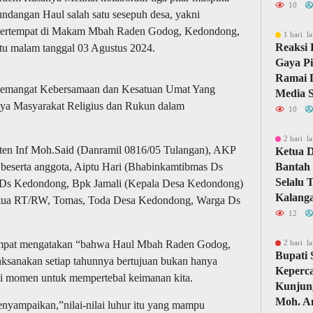
10
ndangan Haul salah satu sesepuh desa, yakni
 bertempat di Makam Mbah Raden Godog, Kedondong,
1 hari la
Reaksi 
tu malam tanggal 03 Agustus 2024.
Gaya Pi
Ramai D
 Semangat Kebersamaan dan Kesatuan Umat Yang
Media S
ya Masyarakat Religius dan Rukun dalam
10
2 hari la
apten Inf Moh.Said (Danramil 0816/05 Tulangan), AKP
Ketua 
 beserta anggota, Aiptu Hari (Bhabinkamtibmas Ds
Bantah 
Selalu 
 Ds Kedondong, Bpk Jamali (Kepala Desa Kedondong)
Kalang
etua RT/RW, Tomas, Toda Desa Kedondong, Warga Ds
12
etempat mengatakan “bahwa Haul Mbah Raden Godog,
2 hari la
Bupati
aksanakan setiap tahunnya bertujuan bukan hanya
Keperc
tapi momen untuk mempertebal keimanan kita.
Kunjun
Moh. A
enyampaikan,”nilai-nilai luhur itu yang mampu