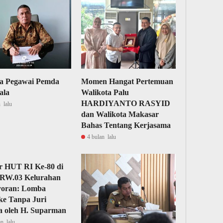
ta Pegawai Pemda
Momen Hangat Pertemuan
ala
Walikota Palu
HARDIYANTO RASYID
 lalu
dan Walikota Makasar
Bahas Tentang Kerjasama
4 bulan lalu
r HUT RI Ke-80 di
 RW.03 Kelurahan
oran: Lomba
e Tanpa Juri
a oleh H. Suparman
an lalu