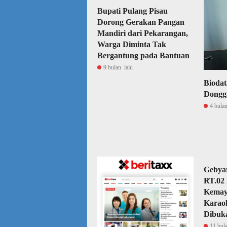
Bupati Pulang Pisau
Dorong Gerakan Pangan
Mandiri dari Pekarangan,
Warga Diminta Tak
Bergantung pada Bantuan
9 bulan lalu
Bioda
Dongg
4 bulan
Gebya
RT.02
Kemay
Karaok
Dibuk
11 bul