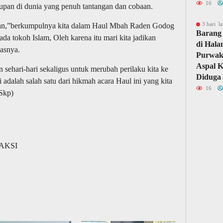
16
pan di dunia yang penuh tantangan dan cobaan.
3 hari la
kan,”berkumpulnya kita dalam Haul Mbah Raden Godog
Barang 
da tokoh Islam, Oleh karena itu mari kita jadikan
di Hal
asnya.
Purwaka
Aspal 
n sehari-hari sekaligus untuk merubah perilaku kita ke
Diduga 
i adalah salah satu dari hikmah acara Haul ini yang kita
16
(Skp)
DAKSI