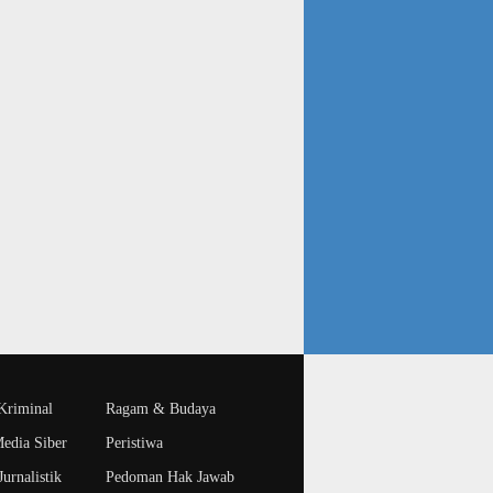
riminal
Ragam & Budaya
edia Siber
Peristiwa
urnalistik
Pedoman Hak Jawab