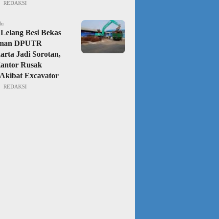
REDAKSI
lu
Lelang Besi Bekas
aman DPUTR
rta Jadi Sorotan,
Kantor Rusak
Akibat Excavator
REDAKSI