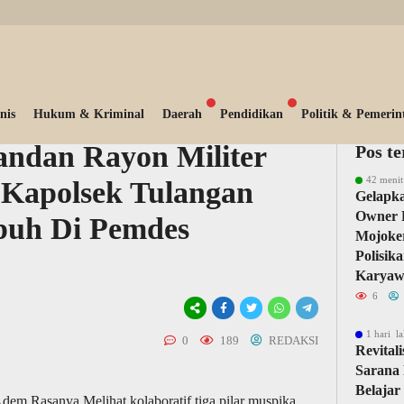
nis
Hukum & Kriminal
Daerah
Pendidikan
Politik & Pemerin
andan Rayon Militer
Pos t
42 menit
 Kapolsek Tulangan
Gelapka
Owner 
epuh Di Pemdes
Mojoker
Polisik
Karyaw
6
1 hari la
0
189
REDAKSI
Revital
Sarana 
Belajar
Rasanya Melihat kolaboratif tiga pilar muspika