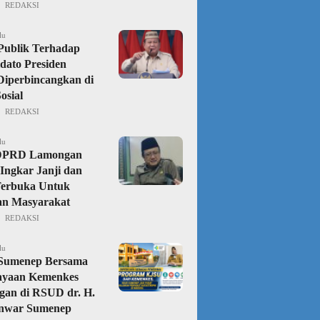
REDAKSI
lu
Publik Terhadap
dato Presiden
iperbincangkan di
osial
REDAKSI
lu
DPRD Lamongan
Ingkar Janji dan
Terbuka Untuk
an Masyarakat
REDAKSI
lu
 Sumenep Bersama
ayaan Kemenkes
gan di RSUD dr. H.
nwar Sumenep