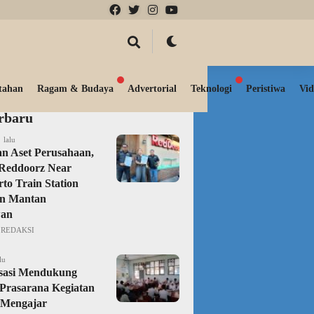
tahan
Ragam & Budaya
Advertorial
Teknologi
Peristiwa
Vid
erbaru
 lalu
n Aset Perusahaan,
Reddoorz Near
to Train Station
an Mantan
an
REDAKSI
lu
isasi Mendukung
Prasarana Kegiatan
 Mengajar