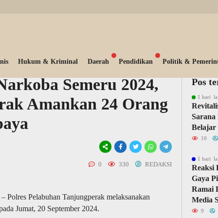
nis
Hukum & Kriminal
Daerah
Pendidikan
Politik & Pemerin
Narkoba Semeru 2024,
Pos t
1 hari la
erak Amankan 24 Orang
Revital
Sarana 
baya
Belajar
10
1 hari la
0
330
REDAKSI
Reaksi 
Gaya Pi
Ramai D
olres Pelabuhan Tanjungperak melaksanakan
Media S
ada Jumat, 20 September 2024.
9