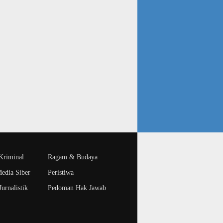
riminal
Ragam & Budaya
edia Siber
Peristiwa
urnalistik
Pedoman Hak Jawab