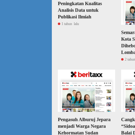
Peningkatan Kualitas
Analisis Data untuk
Publikasi Ilmiah
1 tahun lalu
Semar
Kota 
Diheb
Lomba
2 tahun
Pengasuh Alburuj Jepara
Cangk
menjadi Warga Negara
“Sidoa
Kehormatan Sudan
Balai