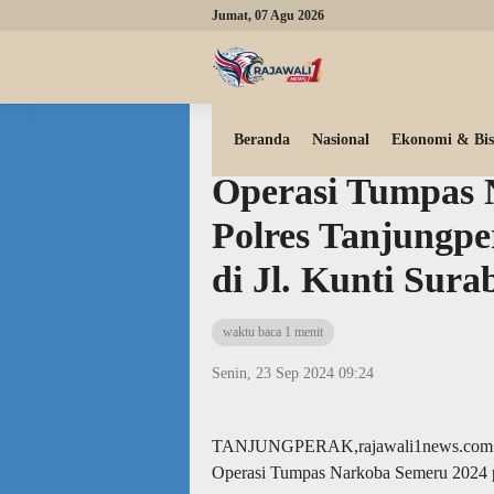
Jumat, 07 Agu 2026
Beranda
Peristiwa
Daerah
Beranda
Nasional
Ekonomi & Bis
Operasi Tumpas 
Polres Tanjungp
di Jl. Kunti Sura
waktu baca 1 menit
Senin, 23 Sep 2024 09:24
TANJUNGPERAK,rajawali1news.com – P
Operasi Tumpas Narkoba Semeru 2024 p