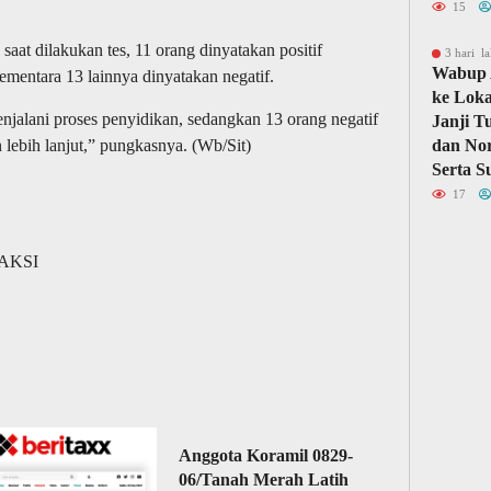
15
saat dilakukan tes, 11 orang dinyatakan positif
3 hari la
Wabup 
mentara 13 lainnya dinyatakan negatif.
ke Loka
njalani proses penyidikan, sedangkan 13 orang negatif
Janji T
 lebih lanjut,” pungkasnya. (Wb/Sit)
dan Nor
Serta S
17
DAKSI
Anggota Koramil 0829-
06/Tanah Merah Latih