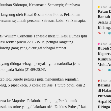
 Kelurahan Sidotopo, Kecamatan Semampir, Surabaya.
1 hari la
Ketua 
n langsung oleh Kasat Resnarkoba Polres Pelabuhan
Bantah 
rsama sejumlah personel Satresnarkoba, Sat Samapta,
Selalu 
Kalang
11
 William Cornelius Tanasale melalui Kasi Humas Iptu
asi sekitar pukul 22.15 WIB, petugas langsung
2 hari la
orong gang yang dicurigai sebagai tempat
Bupati
Keperc
Kunjun
 yang diduga sebagai penyalahguna narkotika jenis
Moh. A
roto, pada Sabtu (21/09/2024).
16
ap Iptu Suroto petugas juga menemukan sejumlah
2 hari la
ng), 5 pipet kaca, 3 korek api gas, 1 tutup botol, dan 2
Barang 
di Hal
Purwaka
ibawa ke Mapolres Pelabuhan Tanjung Perak untuk
Aspal 
masuk tes urine yang dilakukan oleh Dokkes Polres,” kata
Diduga 