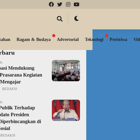
tahan
Ragam & Budaya
Advertorial
Teknologi
Peristiwa
Vid
erbaru
lu
isasi Mendukung
Prasarana Kegiatan
 Mengajar
REDAKSI
lu
Publik Terhadap
dato Presiden
iperbincangkan di
osial
REDAKSI