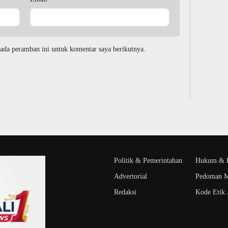
ada peramban ini untuk komentar saya berikutnya.
Politik & Pemerintahan
Hukum & K
Advertorial
Pedoman M
Redaksi
Kode Etik J