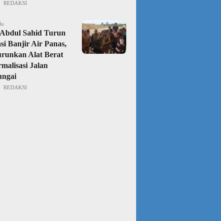
REDAKSI
lu
Abdul Sahid Turun
si Banjir Air Panas,
urunkan Alat Berat
malisasi Jalan
ungai
REDAKSI