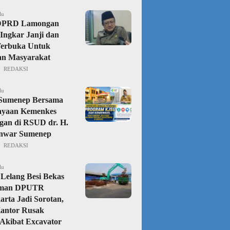
lu
DPRD Lamongan
Ingkar Janji dan
Terbuka Untuk
an Masyarakat
REDAKSI
lu
 Sumenep Bersama
ayaan Kemenkes
gan di RSUD dr. H.
nwar Sumenep
REDAKSI
lu
Lelang Besi Bekas
aman DPUTR
rta Jadi Sorotan,
Kantor Rusak
Akibat Excavator