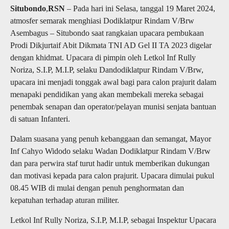
Situbondo
,
RSN
– Pada hari ini Selasa, tanggal 19 Maret 2024,
atmosfer semarak menghiasi Dodiklatpur Rindam V/Brw
Asembagus – Situbondo saat rangkaian upacara pembukaan
Prodi Dikjurtaif Abit Dikmata TNI AD Gel II TA 2023 digelar
dengan khidmat. Upacara di pimpin oleh Letkol Inf Rully
Noriza, S.I.P, M.I.P, selaku Dandodiklatpur Rindam V/Brw,
upacara ini menjadi tonggak awal bagi para calon prajurit dalam
menapaki pendidikan yang akan membekali mereka sebagai
penembak senapan dan operator/pelayan munisi senjata bantuan
di satuan Infanteri.
Dalam suasana yang penuh kebanggaan dan semangat, Mayor
Inf Cahyo Widodo selaku Wadan Dodiklatpur Rindam V/Brw
dan para perwira staf turut hadir untuk memberikan dukungan
dan motivasi kepada para calon prajurit. Upacara dimulai pukul
08.45 WIB di mulai dengan penuh penghormatan dan
kepatuhan terhadap aturan militer.
Letkol Inf Rully Noriza, S.I.P, M.I.P, sebagai Inspektur Upacara