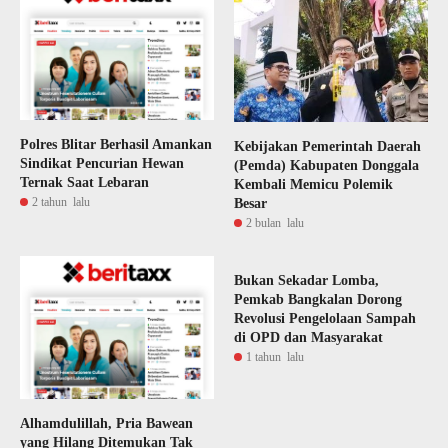
Polres Blitar Berhasil Amankan
Kebijakan Pemerintah Daerah
Sindikat Pencurian Hewan
(Pemda) Kabupaten Donggala
Ternak Saat Lebaran
Kembali Memicu Polemik
2 tahun lalu
Besar
2 bulan lalu
Bukan Sekadar Lomba,
Pemkab Bangkalan Dorong
Revolusi Pengelolaan Sampah
di OPD dan Masyarakat
1 tahun lalu
Alhamdulillah, Pria Bawean
yang Hilang Ditemukan Tak