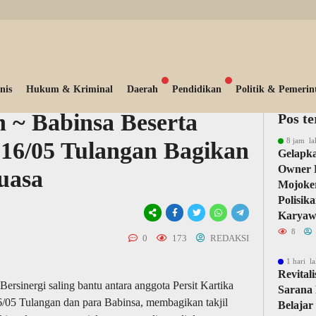
nis
Hukum & Kriminal
Daerah
Pendidikan
Politik & Pemerin
 ~ Babinsa Beserta
Pos t
8 jam la
816/05 Tulangan Bagikan
Gelapka
Owner 
uasa
Mojoker
Polisik
Karyaw
8
0
173
REDAKSI
1 hari la
Revital
rsinergi saling bantu antara anggota Persit Kartika
Sarana 
/05 Tulangan dan para Babinsa, membagikan takjil
Belajar