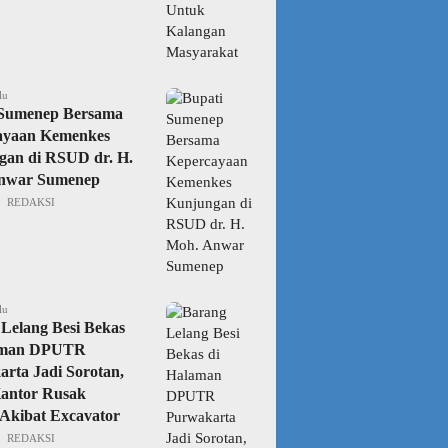
lu
 Sumenep Bersama
ayaan Kemenkes
gan di RSUD dr. H.
nwar Sumenep
REDAKSI
lu
Lelang Besi Bekas
aman DPUTR
rta Jadi Sorotan,
Kantor Rusak
Akibat Excavator
REDAKSI