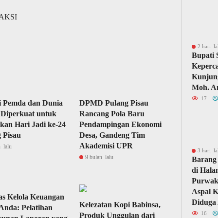
DAKSI
2 hari la
Bupati
Keperc
Kunjun
Moh. A
17
i Pemda dan Dunia
DPMD Pulang Pisau
Diperkuat untuk
Rancang Pola Baru
kan Hari Jadi ke-24
Pendampingan Ekonomi
 Pisau
Desa, Gandeng Tim
Akademisi UPR
 lalu
3 hari la
9 bulan lalu
Barang 
di Hal
Purwaka
Aspal 
as Kelola Keuangan
Diduga 
Kelezatan Kopi Babinsa,
 Anda: Pelatihan
16
Produk Unggulan dari