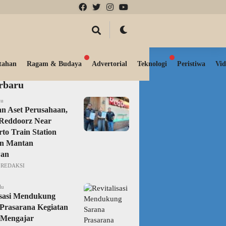
tahan
Ragam & Budaya
Advertorial
Teknologi
Peristiwa
Vid
erbaru
lu
n Aset Perusahaan,
Reddoorz Near
to Train Station
an Mantan
an
REDAKSI
lu
isasi Mendukung
Prasarana Kegiatan
 Mengajar