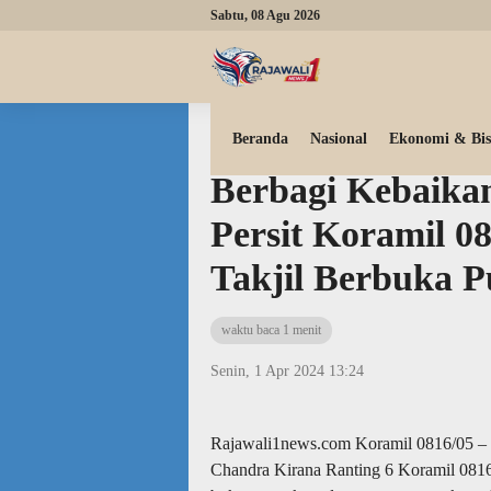
Sabtu, 08 Agu 2026
Beranda
Peristiwa
Daerah
Beranda
Nasional
Ekonomi & Bis
Berbagi Kebaikan
Persit Koramil 0
Takjil Berbuka P
waktu baca 1 menit
Senin, 1 Apr 2024 13:24
Rajawali1news.com Koramil 0816/05 – Be
Chandra Kirana Ranting 6 Koramil 0816