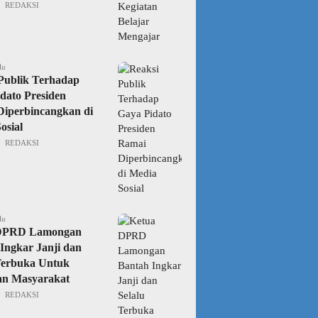
REDAKSI
lu
Publik Terhadap
dato Presiden
iperbincangkan di
osial
REDAKSI
lu
DPRD Lamongan
Ingkar Janji dan
Terbuka Untuk
an Masyarakat
REDAKSI