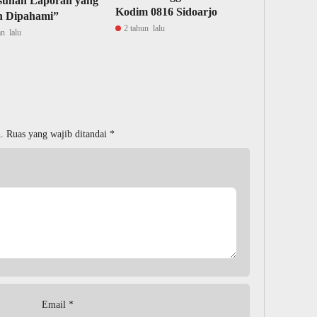
sunan Laporan yang
Kodim 0816 Sidoarjo
 Dipahami”
2 tahun lalu
an lalu
.
Ruas yang wajib ditandai
*
Email
*