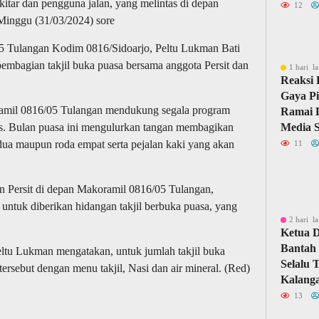
itar dan pengguna jalan, yang melintas di depan
12
Minggu (31/03/2024) sore
05 Tulangan Kodim 0816/Sidoarjo, Peltu Lukman Bati
mbagian takjil buka puasa bersama anggota Persit dan
1 hari la
Reaksi 
Gaya Pi
oramil 0816/05 Tulangan mendukung segala program
Ramai D
tas. Bulan puasa ini mengulurkan tangan membagikan
Media S
 dua maupun roda empat serta pejalan kaki yang akan
11
n Persit di depan Makoramil 0816/05 Tulangan,
ntuk diberikan hidangan takjil berbuka puasa, yang
2 hari la
Ketua 
Bantah 
ltu Lukman mengatakan, untuk jumlah takjil buka
Selalu 
ersebut dengan menu takjil, Nasi dan air mineral. (Red)
Kalang
13