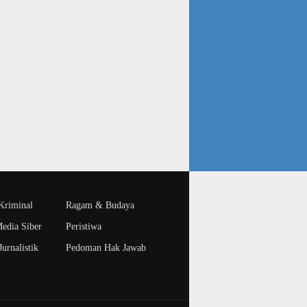
riminal
Ragam & Budaya
edia Siber
Peristiwa
urnalistik
Pedoman Hak Jawab