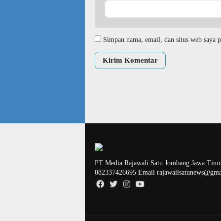
Simpan nama, email, dan situs web saya p
PT Media Rajawali Satu Jombang Jawa Timu
082337426695 Email rajawalisatunews@gma