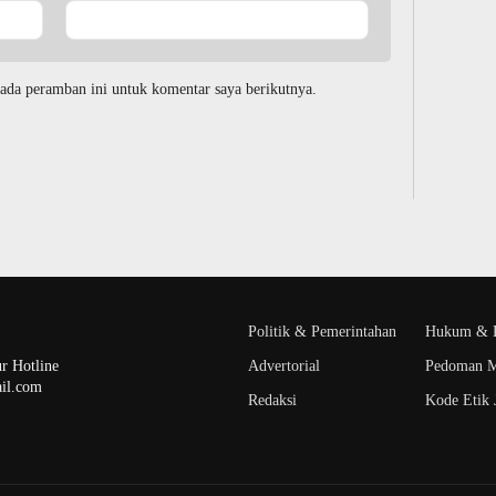
ada peramban ini untuk komentar saya berikutnya.
Politik & Pemerintahan
Hukum & K
r Hotline
Advertorial
Pedoman M
il.com
Redaksi
Kode Etik J