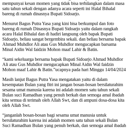
mempunyai kesan momen yang tidak bisa terhilangkan dalam masa
satu tahun sekali dengan adanya acara seperti ini Halal Bihalal
bareng di rumah dinasnya Bupati Sidoarjo.
Menurut Bagus Putra Yasa yang kini bisa berkumpul dan foto
bareng di rumah Dinasnya Bupati Sidoarjo yaitu dalam rangkah
acara Halal Bihalal dan di hadiri langsung oleh bapak Bupati
Sidoarjo, beliau sangat bergembira sekali. dan beliau bersama bapak
Ahmad Muhdlor Ali atau Gus Muhdlor mengucapkan barsama
Minal Aidin Wal faidzin Mohon maaf Lahir & Batin.
“kami sekeluarga bersama bapak Bupati Sidoarjo Ahmad Muhdlor
Ali atau Gus Muhdlor mengucapkan Minal Aidin Wal faidzin
Mohon maaf Lahir & Batin.”ucapnya pada hari Minggu 14/04/2024
Masih lanjut Bagus Putra Yasa mengatakan yaitu di dalam
kesempatan Bulan yang fitri ini jangan bosan-bosan bersilaturahim
sesama umat manusia karena ini adalah momen satu tahun sekali
Bulan suci Ramadhan yang penuh berkah dan semoga amal ibadah
kita semua di terimah oleh Allah Swt, dan di ampuni dosa-dosa kita
oleh Allah Swt.
“janganlah bosan-bosan bagi sesama umat manusia untuk
bersilaturahim karena ini adalah momen satu tahun sekali Bulan
Suci Ramadhan Bulan yang penuh berkah, dan semoga amal ibadah