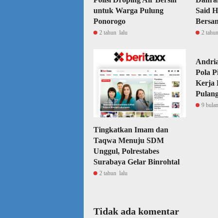
untuk Warga Pulung
Said H
Ponorogo
Bersa
2 tahun lalu
2 tahun
Andri
Pola P
Kerja 
Pulang
9 bulan
Tingkatkan Imam dan
Taqwa Menuju SDM
Unggul, Polrestabes
Surabaya Gelar Binrohtal
2 tahun lalu
Tidak ada komentar