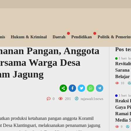
nis
Hukum & Kriminal
Daerah
Pendidikan
Politik & Pemerin
hanan Pangan, Anggota
Pos t
1 hari la
ersama Warga Desa
Revital
Sarana 
nam Jagung
Belajar
10
1 hari la
0
201
rajawali1news
Reaksi 
Gaya Pi
Ramai D
atkan produksi ketahanan pangan anggota Koramil
Media S
t Desa Klantingsari, melaksanakan penanaman jagung
9