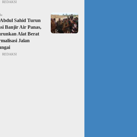
REDAKSI
lu
Abdul Sahid Turun
si Banjir Air Panas,
urunkan Alat Berat
malisasi Jalan
ungai
REDAKSI