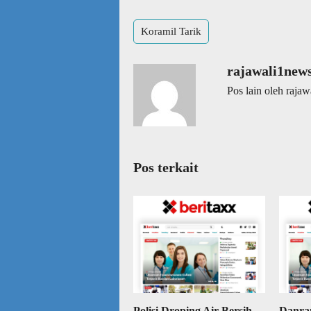
Koramil Tarik
rajawali1new
Pos lain oleh raja
Pos terkait
Polisi Droping Air Bersih
Danra