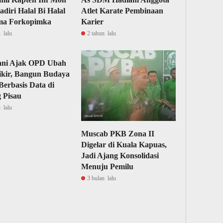
adiri Halal Bi Halal
Atlet Karate Pembinaan
ma Forkopimka
Karier
 lalu
2 tahun lalu
ani Ajak OPD Ubah
ikir, Bangun Budaya
Berbasis Data di
 Pisau
 lalu
Muscab PKB Zona II
Digelar di Kuala Kapuas,
Jadi Ajang Konsolidasi
Menuju Pemilu
3 bulan lalu