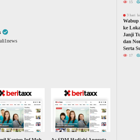
15
3 hari la
Wabup 
ke Loka
s
Janji T
wali1news
dan Nor
Serta S
17
mil Kapten Inf Moh
As SDM Hadiahi Anggota