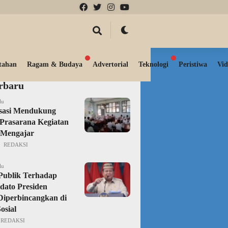
tahan
Ragam & Budaya
Advertorial
Teknologi
Peristiwa
Vid
erbaru
lu
isasi Mendukung
Prasarana Kegiatan
 Mengajar
REDAKSI
lu
Publik Terhadap
dato Presiden
iperbincangkan di
osial
REDAKSI