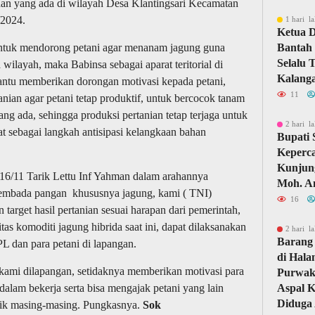
han yang ada di wilayah Desa Klantingsari Kecamatan
/2024.
1 hari la
Ketua 
ntuk mendorong petani agar menanam jagung guna
Bantah 
Selalu 
ilayah, maka Babinsa sebagai aparat teritorial di
Kalang
ntu memberikan dorongan motivasi kepada petani,
11
an agar petani tetap produktif, untuk bercocok tanam
g ada, sehingga produksi pertanian tetap terjaga untuk
2 hari la
sebagai langkah antisipasi kelangkaan bahan
Bupati
Keperc
Kunjun
6/11 Tarik Lettu Inf Yahman dalam arahannya
Moh. A
embada pangan khususnya jagung, kami ( TNI)
16
target hasil pertanian sesuai harapan dari pemerintah,
as komoditi jagung hibrida saat ini, dapat dilaksanakan
2 hari la
Barang 
L dan para petani di lapangan.
di Hal
ami dilapangan, setidaknya memberikan motivasi para
Purwaka
i dalam bekerja serta bisa mengajak petani yang lain
Aspal 
Diduga 
ilik masing-masing. Pungkasnya.
Sok