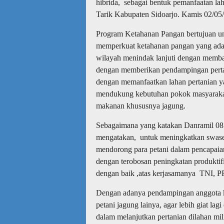
hibrida, sebagai bentuk pemanfaatan la
Tarik Kabupaten Sidoarjo. Kamis 02/05
Program Ketahanan Pangan bertujuan u
memperkuat ketahanan pangan yang ada w
wilayah menindak lanjuti dengan memba
dengan memberikan pendampingan pertani
dengan memanfaatkan lahan pertanian yan
mendukung kebutuhan pokok masyarakat 
makanan khususnya jagung.
Sebagaimana yang katakan Danramil 081
mengatakan, untuk meningkatkan swas
mendorong para petani dalam pencapaian 
dengan terobosan peningkatan produktifit
dengan baik ,atas kerjasamanya TNI, PP
Dengan adanya pendampingan anggota k
petani jagung lainya, agar lebih giat lag
dalam melanjutkan pertanian dilahan m