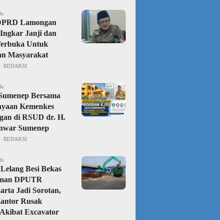
lu
DPRD Lamongan
Ingkar Janji dan
Terbuka Untuk
an Masyarakat
REDAKSI
lu
 Sumenep Bersama
ayaan Kemenkes
gan di RSUD dr. H.
nwar Sumenep
REDAKSI
lu
Lelang Besi Bekas
aman DPUTR
rta Jadi Sorotan,
Kantor Rusak
Akibat Excavator