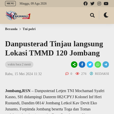
Minggu, 09 Agu 2026
MENU
Beranda
Tni polri
Danpusterad Tinjau langsung
Lokasi TMMD 120 Jombang
waktu baca 2 menit
0
276
REDAKSI
Rabu, 15 Mei 2024 11:32
Jombang,RSN
– Danpusterad Letjen TNI Mochamad Syafei
Kasno, SH didampingi Danrem 082/CPYJ Kolonel Inf Heri
Rustandi, Dandim 0814/ Jombang Letkol Kav Devit Eko
Junanto, Forpimda Jombang beserta Toga dan Tomas