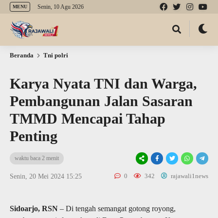
Senin, 10 Agu 2026
MENU
Beranda
Tni polri
Karya Nyata TNI dan Warga,
Pembangunan Jalan Sasaran
TMMD Mencapai Tahap
Penting
waktu baca 2 menit
0
342
rajawali1news
Senin, 20 Mei 2024 15:25
Sidoarjo, RSN
– Di tengah semangat gotong royong,