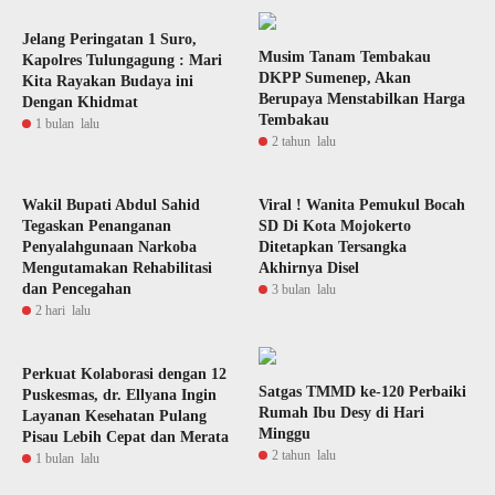
Jelang Peringatan 1 Suro,
Musim Tanam Tembakau
Kapolres Tulungagung : Mari
DKPP Sumenep, Akan
Kita Rayakan Budaya ini
Berupaya Menstabilkan Harga
Dengan Khidmat
Tembakau
1 bulan lalu
2 tahun lalu
Wakil Bupati Abdul Sahid
Viral ! Wanita Pemukul Bocah
Tegaskan Penanganan
SD Di Kota Mojokerto
Penyalahgunaan Narkoba
Ditetapkan Tersangka
Mengutamakan Rehabilitasi
Akhirnya Disel
dan Pencegahan
3 bulan lalu
2 hari lalu
Perkuat Kolaborasi dengan 12
Satgas TMMD ke-120 Perbaiki
Puskesmas, dr. Ellyana Ingin
Rumah Ibu Desy di Hari
Layanan Kesehatan Pulang
Minggu
Pisau Lebih Cepat dan Merata
2 tahun lalu
1 bulan lalu