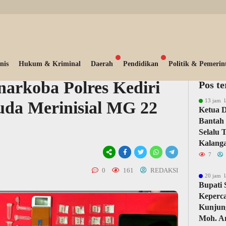
nis
Hukum & Kriminal
Daerah
Pendidikan
Politik & Pemerin
narkoba Polres Kediri
Pos t
13 jam l
da Merinisial MG 22
Ketua 
Bantah 
Selalu 
Kalang
7
0
161
REDAKSI
20 jam l
Bupati
Keperc
Kunjun
Moh. A