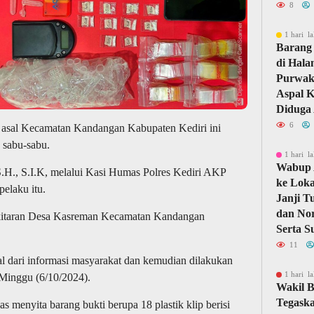
8
1 hari la
Barang 
di Hal
Purwaka
Aspal 
Diduga 
6
sal Kecamatan Kandangan Kabupaten Kediri ini
s sabu-sabu.
1 hari la
Wabup 
H., S.I.K, melalui Kasi Humas Polres Kediri AKP
ke Loka
elaku itu.
Janji T
dan Nor
sekitaran Desa Kasreman Kecamatan Kandangan
Serta S
11
l dari informasi masyarakat dan kemudian dilakukan
1 hari la
 Minggu (6/10/2024).
Wakil B
Tegask
s menyita barang bukti berupa 18 plastik klip berisi