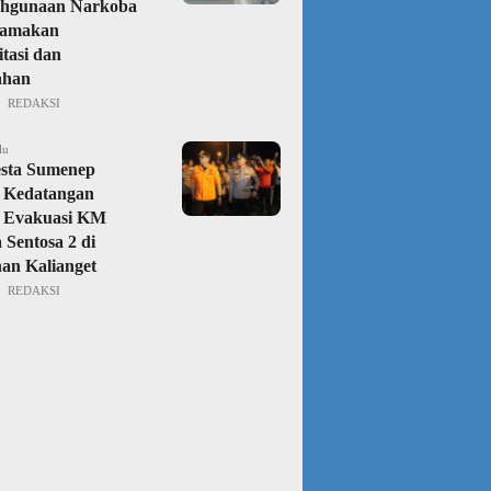
ahgunaan Narkoba
amakan
itasi dan
ahan
REDAKSI
lu
esta Sumenep
 Kedatangan
 Evakuasi KM
 Sentosa 2 di
an Kalianget
REDAKSI