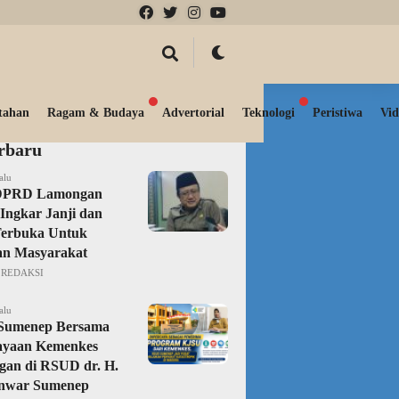
tahan
Ragam & Budaya
Advertorial
Teknologi
Peristiwa
Vid
erbaru
alu
DPRD Lamongan
Ingkar Janji dan
Terbuka Untuk
an Masyarakat
REDAKSI
alu
 Sumenep Bersama
ayaan Kemenkes
gan di RSUD dr. H.
nwar Sumenep