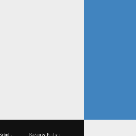
riminal
Ragam & Budaya