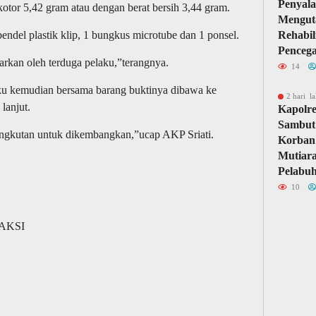
Penyal
kotor 5,42 gram atau dengan berat bersih 3,44 gram.
Mengut
 bendel plastik klip, 1 bungkus microtube dan 1 ponsel.
Rehabil
Penceg
arkan oleh terduga pelaku,”terangnya.
14
ku kemudian bersama barang buktinya dibawa ke
2 hari la
lanjut.
Kapolr
Sambut
angkutan untuk dikembangkan,”ucap AKP Sriati.
Korban
Mutiara
Pelabuh
10
DAKSI