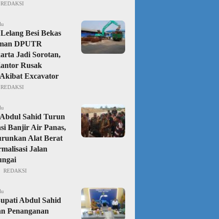
REDAKSI
lu
Lelang Besi Bekas
aman DPUTR
rta Jadi Sorotan,
Kantor Rusak
Akibat Excavator
REDAKSI
lu
Abdul Sahid Turun
si Banjir Air Panas,
urunkan Alat Berat
malisasi Jalan
ungai
REDAKSI
lu
upati Abdul Sahid
an Penanganan