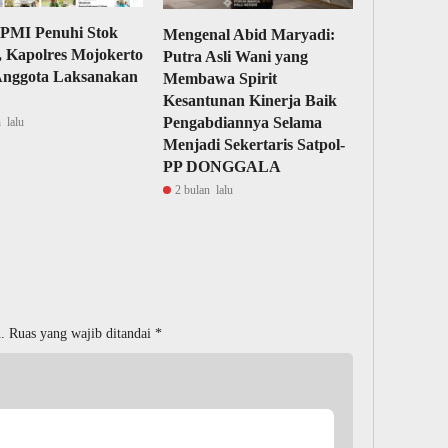
 PMI Penuhi Stok
Mengenal Abid Maryadi:
 Kapolres Mojokerto
Putra Asli Wani yang
Anggota Laksanakan
Membawa Spirit
Kesantunan Kinerja Baik
Pengabdiannya Selama
 lalu
Menjadi Sekertaris Satpol-
PP DONGGALA
2 bulan lalu
.
Ruas yang wajib ditandai
*