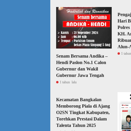
Pengaj
Hari B
Polres
KH. A
Ribua
Alun-
1 tahun
Senam Bersama Andika –
Hendi Paslon No.1 Calon
Gubernur dan Wakil
Gubernur Jawa Tengah
1 tahun lalu
Kecamatan Bangkalan
Memborong Piala di Ajang
O2SN Tingkat Kabupaten,
Torehkan Prestasi Dalam
Talenta Tahun 2025