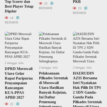
Top Scorer dan
PKB
25
Best Player Tetap
REDAKSI
23
Digelar
REDAKSI
24
REDAKSI
2 minggu lalu
2 minggu lalu
2 minggu lalu
DPRD Morowali
Pelaksanaan
HAERUDIN
Utara Gelar
Pilkades Serentak
AZIS Bersama
Rapat Paripurna
di Morowali
Istri Nyatakan
Penyampaian
Utara Hasilkan
Hak Pilih Di TPS
Rancangan
Banyak Kejutan,
2 SDN Ganda-
KUA-PPAS
Ini Daftar
Ganda Pada
APBD 2027
Pemenang
Pilkades Serentak
22
Selengkapnya
Morowali Utara