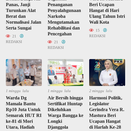
Panas, Janji
Penanganan
Beri Ucapan
Turunkan Alat
Penyalahgunaan
Hangat di Hari
Berat dan
Narkoba
Ulang Tahun Istri
Normalisasi Jalan
Mengutamakan
Wali Kota
Serta Sungai
Rehabilitasi dan
15
Pencegahan
REDAKSI
21
REDAKSI
21
REDAKSI
1 minggu lalu
1 minggu lalu
2 minggu lalu
Warda Dg
Air Bersih hingga
Harmoni Politik,
Mamala Bantu
Sertifikat Huntap
Legislator
Rp10 Juta Untuk
Dikeluhkan
Gerindra Vera R.
Semarak HUT RI
Warga Bangga ke
Mastura Beri
ke-81 di Mori
Longki
Ucapan Hangat
Utara, Hadiah
Djanggola
di Harlah Ke-28