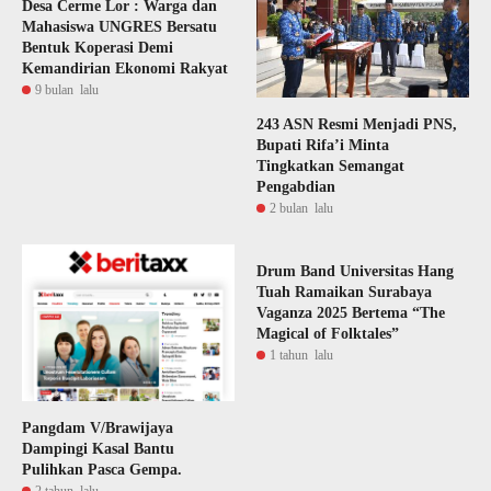
Desa Cerme Lor : Warga dan
Mahasiswa UNGRES Bersatu
Bentuk Koperasi Demi
Kemandirian Ekonomi Rakyat
9 bulan lalu
243 ASN Resmi Menjadi PNS,
Bupati Rifa’i Minta
Tingkatkan Semangat
Pengabdian
2 bulan lalu
Drum Band Universitas Hang
Tuah Ramaikan Surabaya
Vaganza 2025 Bertema “The
Magical of Folktales”
1 tahun lalu
Pangdam V/Brawijaya
Dampingi Kasal Bantu
Pulihkan Pasca Gempa.
2 tahun lalu