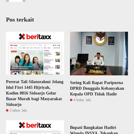
Pos terkait
Pererat Tali Silaturahmi Jelang
Sering Kali Rapat Paripurna
Idul Fitri 1445 Hijriyah,
DPRD Donggala Kebanyakan
Kodim 0816 Sidoarjo Gelar
Kepala OPD Tidak Hadir
Bazar Murah bagi Masyarakat
4 bulan lalu
Sidoarjo
2 tahun lalu
Bupati Bangkalan Hadiri
Wisuda INSYA, Tekankan