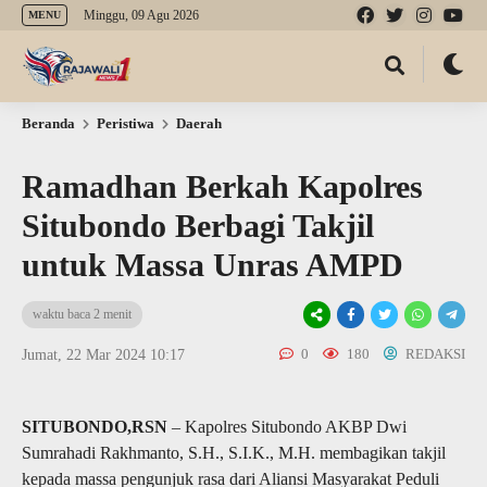
Minggu, 09 Agu 2026
MENU
Beranda
Peristiwa
Daerah
Ramadhan Berkah Kapolres
Situbondo Berbagi Takjil
untuk Massa Unras AMPD
waktu baca 2 menit
0
180
REDAKSI
Jumat, 22 Mar 2024 10:17
SITUBONDO,RSN
– Kapolres Situbondo AKBP Dwi
Sumrahadi Rakhmanto, S.H., S.I.K., M.H. membagikan takjil
kepada massa pengunjuk rasa dari Aliansi Masyarakat Peduli