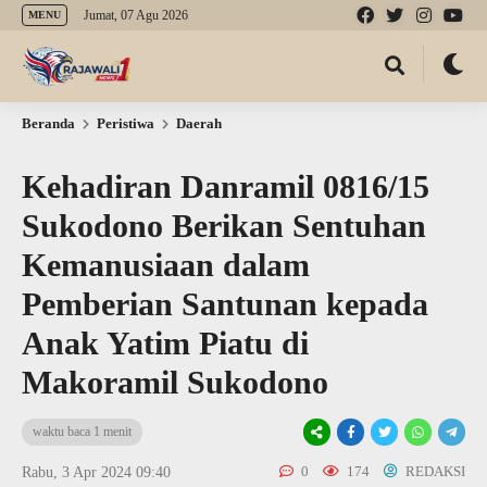
Jumat, 07 Agu 2026
MENU
Beranda
Peristiwa
Daerah
Kehadiran Danramil 0816/15
Sukodono Berikan Sentuhan
Kemanusiaan dalam
Pemberian Santunan kepada
Anak Yatim Piatu di
Makoramil Sukodono
waktu baca 1 menit
0
174
REDAKSI
Rabu, 3 Apr 2024 09:40