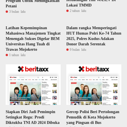
Program Untuk Meningkatkan
Lokasi TMMD
Petani
2 tahun lalu
3 bulan lalu
Latihan Kepemimpinan
Dalam rangka Memperingati
Mahasiswa Manajemen Tingkat
HUT Humas Polri Ke-74 Tahun
Menengah Sukses Digelar BEM
2025, Polres Kudus Adakan
Universitas Hang Tuah di
Donor Darah Serentak
Trawas Mojokerto
9 bulan lalu
1 tahun lalu
Siapkan Diri Jadi Pemimpin
Gercep Polisi Beri Pertolongan
Setingkat Regu: Prodi
Pemudik di Kota Mojokerto
Diktukba TNI AD 2024 Dibuka
yang Pingsan di Bus