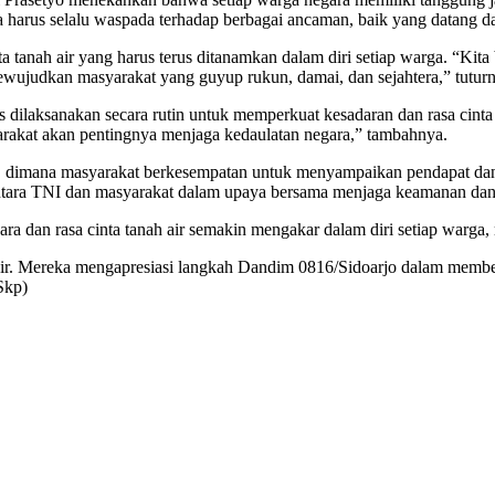
ta harus selalu waspada terhadap berbagai ancaman, baik yang datang da
anah air yang harus terus ditanamkan dalam diri setiap warga. “Kita b
mewujudkan masyarakat yang guyup rukun, damai, dan sejahtera,” tutur
dilaksanakan secara rutin untuk memperkuat kesadaran dan rasa cinta ta
arakat akan pentingnya menjaga kedaulatan negara,” tambahnya.
ktif, dimana masyarakat berkesempatan untuk menyampaikan pendapat d
tara TNI dan masyarakat dalam upaya bersama menjaga keamanan da
gara dan rasa cinta tanah air semakin mengakar dalam diri setiap warga
adir. Mereka mengapresiasi langkah Dandim 0816/Sidoarjo dalam mem
Skp)