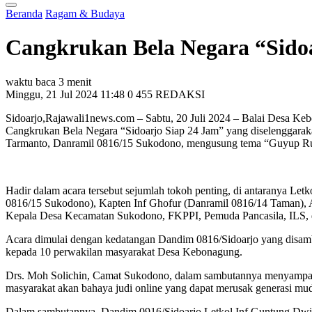
Beranda
Ragam & Budaya
Cangkrukan Bela Negara “Sidoa
waktu baca 3 menit
Minggu, 21 Jul 2024 11:48
0
455
REDAKSI
Sidoarjo,Rajawali1news.com – Sabtu, 20 Juli 2024 – Balai Desa 
Cangkrukan Bela Negara “Sidoarjo Siap 24 Jam” yang diselenggaraka
Tarmanto, Danramil 0816/15 Sukodono, mengusung tema “Guyup R
Hadir dalam acara tersebut sejumlah tokoh penting, di antaranya L
0816/15 Sukodono), Kapten Inf Ghofur (Danramil 0816/14 Taman),
Kepala Desa Kecamatan Sukodono, FKPPI, Pemuda Pancasila, ILS,
Acara dimulai dengan kedatangan Dandim 0816/Sidoarjo yang disam
kepada 10 perwakilan masyarakat Desa Kebonagung.
Drs. Moh Solichin, Camat Sukodono, dalam sambutannya menyampaika
masyarakat akan bahaya judi online yang dapat merusak generasi mu
Dalam sambutannya, Dandim 0916/Sidoarjo Letkol Inf Guntung Dwi 