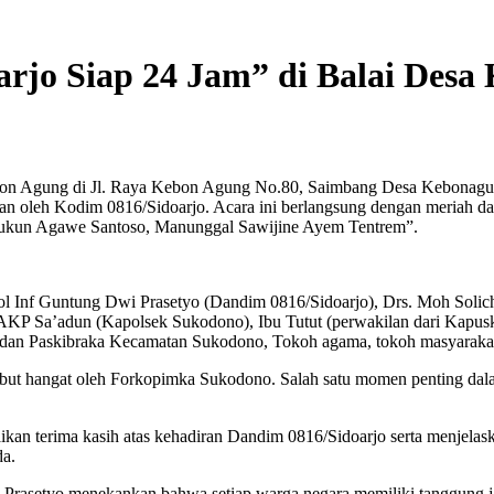
rjo Siap 24 Jam” di Balai Desa
Kebon Agung di Jl. Raya Kebon Agung No.80, Saimbang Desa Kebonag
n oleh Kodim 0816/Sidoarjo. Acara ini berlangsung dengan meriah da
ukun Agawe Santoso, Manunggal Sawijine Ayem Tentrem”.
etkol Inf Guntung Dwi Prasetyo (Dandim 0816/Sidoarjo), Drs. Moh Sol
 AKP Sa’adun (Kapolsek Sukodono), Ibu Tutut (perwakilan dari Kapu
 dan Paskibraka Kecamatan Sukodono, Tokoh agama, tokoh masyaraka
but hangat oleh Forkopimka Sukodono. Salah satu momen penting dal
n terima kasih atas kehadiran Dandim 0816/Sidoarjo serta menjelask
da.
Prasetyo menekankan bahwa setiap warga negara memiliki tanggung j