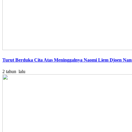
Turut Berduka Cita Atas Meninggalnya Naomi Liem Djoen Nan
2 tahun lalu