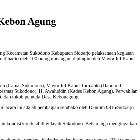
 Kebon Agung
ung Kecamatan Sukodono Kabupaten Sidoarjo pelaksanaan kegiatan
n dihadiri oleh 100 orang undangan, dipimpin oleh Mayor Inf Kabul
ichin (Camat Sukodono), Mayor Inf Kabul Tarmanto (Danramil
skesmas Sukodono), H. Awaluddin (Kades Kebon Agung), Perwakilan
t, dan tokoh pemuda Desa Kebonagung.
am acara ini adalah pembagian sembako oleh Dandim 0816/Sidoarjo
an kondisi kondusif di wilayah Sukodono. Beliau juga mengingatkan
awab untuk menjaga kedaulatan dan keamanan negara. “Bela negara