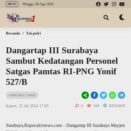
Minggu, 09 Agu 2026
MENU
Beranda
Tni polri
Dangartap III Surabaya
Sambut Kedatangan Personel
Satgas Pamtas RI-PNG Yonif
527/B
waktu baca 2 menit
0
166
REDAKSI
Kamis, 25 Jul 2024 17:05
Surabaya,Rajawali1news.com – Dangartap III Surabaya Mayjen