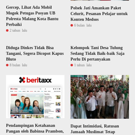
Gercep, Lihat Ada Mobil
Polsek Jati Amankan Paket
Mogok Petugas Posyan UB
Celurit, Pesanan Pelajar untuk
Polresta Malang Kota Bantu
Konten Medsos
Perbaiki
6 bulan lalu
2 tahun lalu
Diduga Dinkes Tidak Bisa
Kelompok Tani Desa Tulung
Tangani, Segera Dicopot Kapus
Sedang Tidak Baik-baik Saja
Bluto
Perlu Di pertanyakan
8 bulan lalu
1 tahun lalu
Pendampingan Ketahanan
Dapat Intimidasi, Ratusan
Pangan oleh Babinsa Prambon,
Jamaah Muslimat Tetap