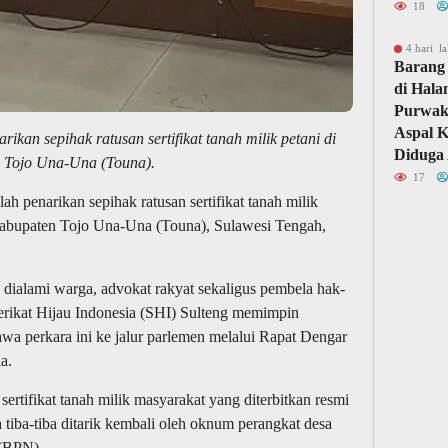
18
4 hari la
Barang 
di Hal
Purwaka
Aspal 
ikan sepihak ratusan sertifikat tanah milik petani di
Diduga 
 Tojo Una-Una (Touna).
17
enarikan sepihak ratusan sertifikat tanah milik
Kabupaten Tojo Una-Una (Touna), Sulawesi Tengah,
dialami warga, advokat rakyat sekaligus pembela hak-
erikat Hijau Indonesia (SHI) Sulteng memimpin
 perkara ini ke jalur parlemen melalui Rapat Dengar
a.
sertifikat tanah milik masyarakat yang diterbitkan resmi
tiba-tiba ditarik kembali oleh oknum perangkat desa
 (BPN).