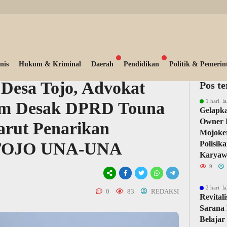
nis
Hukum & Kriminal
Daerah
Pendidikan
Politik & Pemerin
Desa Tojo, Advokat
Pos t
1 hari la
lim Desak DPRD Touna
Gelapka
Owner 
arut Penarikan
Mojoker
ahTOJO UNA-UNA
Polisik
Karyaw
9
2 hari la
0
83
REDAKSI
Revital
Sarana 
Belajar