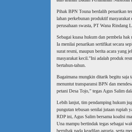
Pihak BPN Touna berdalih penarikan ter
lahan perkebunan produktif masyarakat 
perusahaan swasta, PT Wana Rindang L
Sebagai kuasa hukum dan pembela hak ra
Ia menilai penarikan sertifikat secara s
surat resmi, maupun berita acara yang j
masyarakat kecil.”Ini adalah produk re
bertahun-tahun.
Bagaimana mungkin ditarik begitu saja
menuntut transparansi BPN dan mendesa
petani Desa Tojo,” tegas Agus Salim d
Lebih lanjut, tim pendamping hukum jug
pungutan tebusan senilai jutaan rupiah 
RDP ini, Agus Salim bersama koalisi m
Una mampu bertindak tegas sebagai wak
berpihak pada keadilan agraria, serta