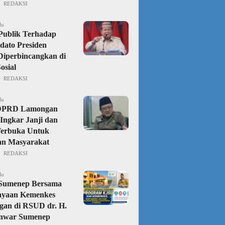
REDAKSI
lu
Publik Terhadap
dato Presiden
iperbincangkan di
osial
REDAKSI
lu
DPRD Lamongan
Ingkar Janji dan
Terbuka Untuk
an Masyarakat
REDAKSI
lu
 Sumenep Bersama
ayaan Kemenkes
gan di RSUD dr. H.
nwar Sumenep