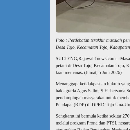
Foto : Perdebatan terakhir masalah penar
Desa Tojo, Kecamatan Tojo, Kabupaten
SULTENG,Rajawali1news.com – Masalah p
petani di Desa Tojo, Kecamatan Tojo, 
kian memanas. (Jumat, 5 Juni 2026)
Menanggapi ketidakpastian hukum yang 
hak agraria Agus Salim, S.H. bersama S
pendampingan masyarakat untuk membawa
Pendapat (RDP) di DPRD Tojo Una-Un
Sengkarut ini bermula ketika sekitar 270 
melalui program Prona dan PTSL negara 
atas arahan Badan Pertanahan Nasional