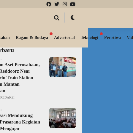
tahan
Ragam & Budaya
Advertorial
Teknologi
Peristiwa
Vid
erbaru
lu
n Aset Perusahaan,
Reddoorz Near
to Train Station
an Mantan
an
REDAKSI
lu
isasi Mendukung
Prasarana Kegiatan
 Mengajar