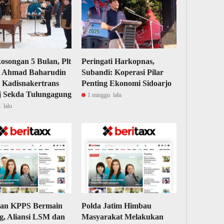
kosongan 5 Bulan, Plt
Peringati Harkopnas,
i Ahmad Baharudin
Subandi: Koperasi Pilar
 Kadisnakertrans
Penting Ekonomi Sidoarjo
j Sekda Tulungagung
1 minggu lalu
 lalu
an KPPS Bermain
Polda Jatim Himbau
, Aliansi LSM dan
Masyarakat Melakukan