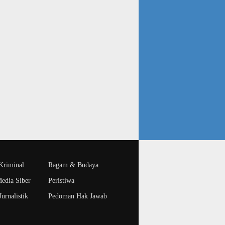
riminal
Ragam & Budaya
edia Siber
Peristiwa
urnalistik
Pedoman Hak Jawab