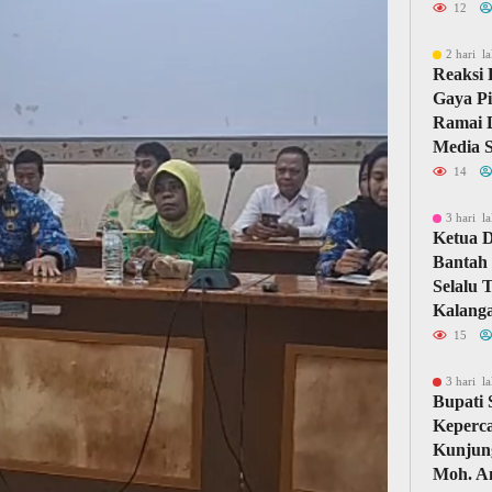
12
2 hari la
Reaksi 
Gaya Pi
Ramai D
Media S
14
3 hari la
Ketua 
Bantah 
Selalu 
Kalang
15
3 hari la
Bupati
Keperc
Kunjun
Moh. A