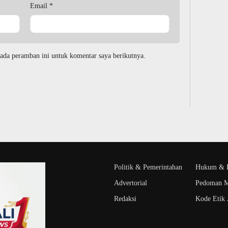
Email
*
ada peramban ini untuk komentar saya berikutnya.
Politik & Pemerintahan
Hukum & K
Advertorial
Pedoman M
Redaksi
Kode Etik J