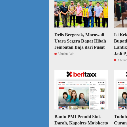
Delis Bergerak, Morowali
Isi Ke
Utara Segera Dapat Hibah
Bupat
Jembatan Baja dari Pusat
Lantik
Jadi P
3 bulan lalu
3 bulan
Bantu PMI Penuhi Stok
Tuduh
Darah, Kapolres Mojokerto
Curang