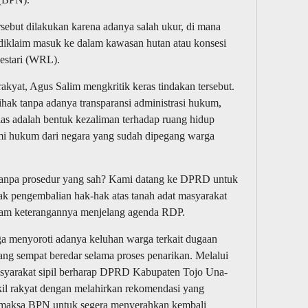
sebut dilakukan karena adanya salah ukur, di mana
diklaim masuk ke dalam kawasan hutan atau konsesi
estari (WRL).
kyat, Agus Salim mengkritik keras tindakan tersebut.
epihak tanpa adanya transparansi administrasi hukum,
elas adalah bentuk kezaliman terhadap ruang hidup
smi hukum dari negara yang sudah dipegang warga
 tanpa prosedur yang sah? Kami datang ke DPRD untuk
k pengembalian hak-hak atas tanah adat masyarakat
alam keterangannya menjelang agenda RDP.
a menyoroti adanya keluhan warga terkait dugaan
yang sempat beredar selama proses penarikan. Melalui
asyarakat sipil berharap DPRD Kabupaten Tojo Una-
il rakyat dengan melahirkan rekomendasi yang
 memaksa BPN untuk segera menyerahkan kembali