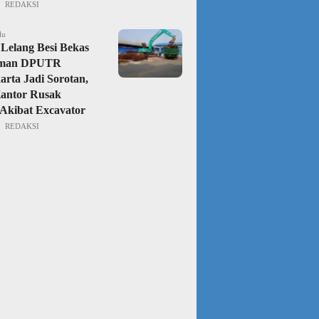
REDAKSI
lu
Lelang Besi Bekas
aman DPUTR
rta Jadi Sorotan,
Kantor Rusak
Akibat Excavator
REDAKSI