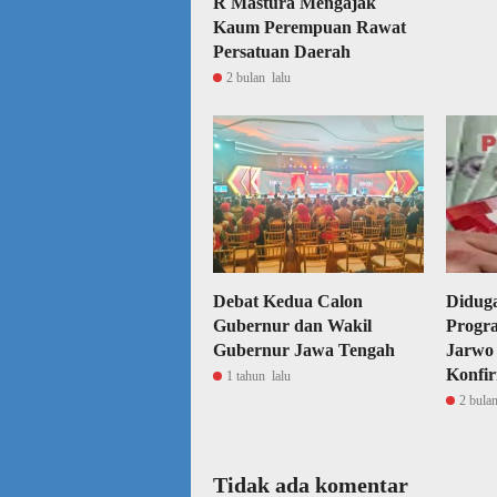
R Mastura Mengajak
Kaum Perempuan Rawat
Persatuan Daerah
2 bulan lalu
Debat Kedua Calon
Diduga
Gubernur dan Wakil
Progr
Gubernur Jawa Tengah
Jarwo
Konfir
1 tahun lalu
2 bulan
Tidak ada komentar