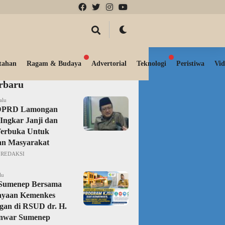
tahan
Ragam & Budaya
Advertorial
Teknologi
Peristiwa
Vid
erbaru
alu
DPRD Lamongan
Ingkar Janji dan
Terbuka Untuk
an Masyarakat
REDAKSI
lu
 Sumenep Bersama
ayaan Kemenkes
gan di RSUD dr. H.
nwar Sumenep