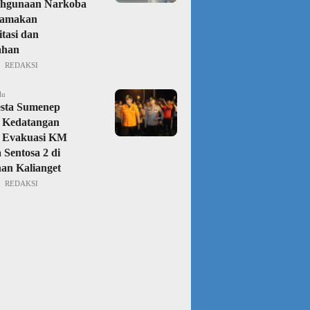
ahgunaan Narkoba
amakan
itasi dan
ahan
REDAKSI
lu
esta Sumenep
 Kedatangan
 Evakuasi KM
 Sentosa 2 di
an Kalianget
REDAKSI