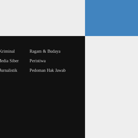
riminal
Ragam & Budaya
edia Siber
Peristiwa
urnalistik
Pedoman Hak Jawab