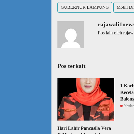
GUBERNUR LAMPUNG
Mobil D
rajawali1new
Pos lain oleh raja
Pos terkait
1 Kor
Kecela
Balon
9 bulan
Hari Lahir Pancasila Vera