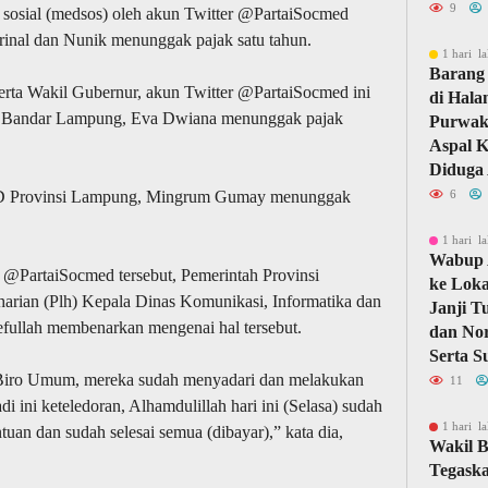
9
 sosial (medsos) oleh akun Twitter @PartaiSocmed
inal dan Nunik menunggak pajak satu tahun.
1 hari la
Barang 
erta Wakil Gubernur, akun Twitter @PartaiSocmed ini
di Hal
ta Bandar Lampung, Eva Dwiana menunggak pajak
Purwaka
Aspal 
Diduga 
DPRD Provinsi Lampung, Mingrum Gumay menunggak
6
1 hari la
Wabup 
r @PartaiSocmed tersebut, Pemerintah Provinsi
ke Loka
arian (Plh) Kepala Dinas Komunikasi, Informatika dan
Janji T
efullah membenarkan mengenai hal tersebut.
dan Nor
Serta S
 Biro Umum, mereka sudah menyadari dan melakukan
11
i ini keteledoran, Alhamdulillah hari ini (Selasa) sudah
1 hari la
ntuan dan sudah selesai semua (dibayar),” kata dia,
Wakil B
Tegask