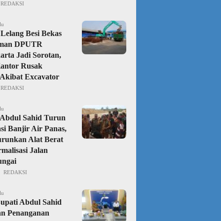
REDAKSI
lu
Lelang Besi Bekas
aman DPUTR
rta Jadi Sorotan,
Kantor Rusak
Akibat Excavator
REDAKSI
lu
Abdul Sahid Turun
si Banjir Air Panas,
urunkan Alat Berat
malisasi Jalan
ungai
REDAKSI
lu
upati Abdul Sahid
an Penanganan