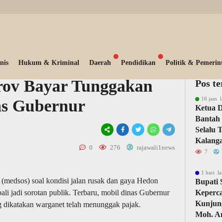
nis
Hukum & Kriminal
Daerah
Pendidikan
Politik & Pemerin
prov Bayar Tunggakan
Pos t
16 jam l
as Gubernur
Ketua 
Bantah 
Selalu 
Kalang
0
276
rajawali1news
7
1 hari la
al (medsos) soal kondisi jalan rusak dan gaya Hedon
Bupati
li jadi sorotan publik. Terbaru, mobil dinas Gubernur
Keperc
Kunjun
ikatakan warganet telah menunggak pajak.
Moh. A