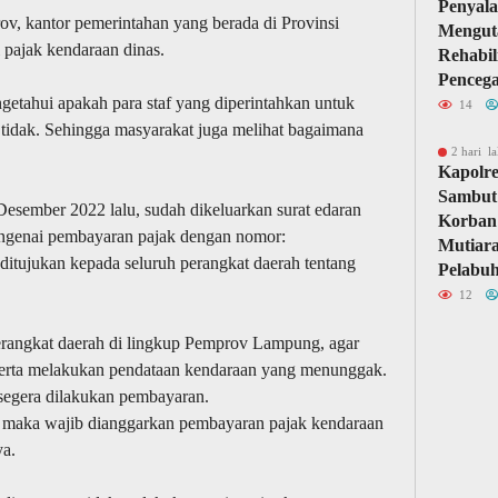
Penyal
ov, kantor pemerintahan yang berada di Provinsi
Mengut
pajak kendaraan dinas.
Rehabil
Penceg
ngetahui apakah para staf yang diperintahkan untuk
14
 tidak. Sehingga masyarakat juga melihat bagaimana
2 hari la
Kapolr
Sambut
esember 2022 lalu, sudah dikeluarkan surat edaran
Korban
engenai pembayaran pajak dengan nomor:
Mutiara
 ditujukan kepada seluruh perangkat daerah tentang
Pelabuh
12
perangkat daerah di lingkup Pemprov Lampung, agar
 serta melakukan pendataan kendaraan yang menunggak.
segera dilakukan pembayaran.
 maka wajib dianggarkan pembayaran pajak kendaraan
ya.