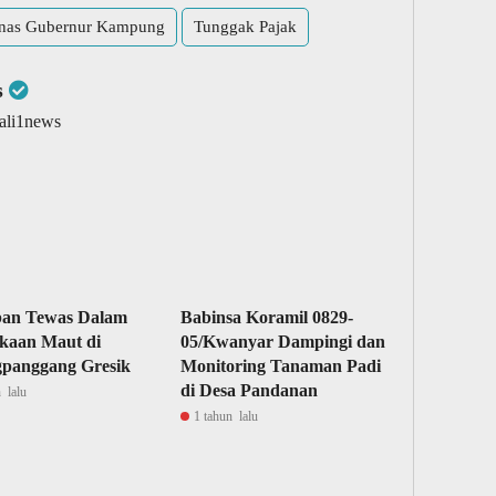
inas Gubernur Kampung
Tunggak Pajak
s
wali1news
ban Tewas Dalam
Babinsa Koramil 0829-
kaan Maut di
05/Kwanyar Dampingi dan
gpanggang Gresik
Monitoring Tanaman Padi
di Desa Pandanan
 lalu
1 tahun lalu