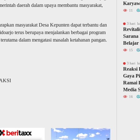
Karyaw
merintah daerah dalam upaya membantu masyarakat,
11
3 hari la
arapkan masyarakat Desa Kepunten dapat terbantu dan
Revital
Sidoarjo terus berupaya menjalankan berbagai program
Sarana 
, terutama dalam mengatasi masalah ketahanan pangan.
Belajar
15
3 hari la
Reaksi 
Gaya Pi
DAKSI
Ramai D
Media S
16