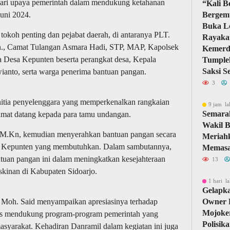
dari upaya pemerintah dalam mendukung ketahanan
“Kali B
Juni 2024.
Bergem
Buka L
 tokoh penting dan pejabat daerah, di antaranya PLT.
Rayaka
Kn., Camat Tulangan Asmara Hadi, STP, MAP, Kapolsek
Kemerd
 Desa Kepunten beserta perangkat desa, Kepala
Tumplek
Saksi S
ianto, serta warga penerima bantuan pangan.
3
nitia penyelenggara yang memperkenalkan rangkaian
9 jam la
Semara
mat datang kepada para tamu undangan.
Wakil B
, M.Kn, kemudian menyerahkan bantuan pangan secara
Meriah
a Kepunten yang membutuhkan. Dalam sambutannya,
Memasa
uan pangan ini dalam meningkatkan kesejahteraan
13
kinan di Kabupaten Sidoarjo.
1 hari la
Gelapka
 Moh. Said menyampaikan apresiasinya terhadap
Owner 
Mojoker
rus mendukung program-program pemerintah yang
Polisik
asyarakat. Kehadiran Danramil dalam kegiatan ini juga