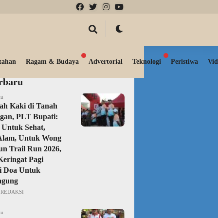
tahan
Ragam & Budaya
Advertorial
Teknologi
Peristiwa
Vid
erbaru
lu
ah Kaki di Tanah
gan, PLT Bupati:
i Untuk Sehat,
Alam, Untuk Wong
un Trail Run 2026,
Keringat Pagi
i Doa Untuk
agung
REDAKSI
lu