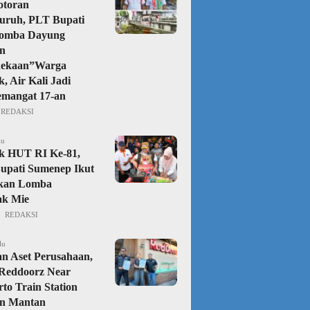
otoran
uruh, PLT Bupati
omba Dayung
n
ekaan”Warga
, Air Kali Jadi
emangat 17-an
REDAKSI
lu
k HUT RI Ke-81,
upati Sumenep Ikut
kan Lomba
k Mie
REDAKSI
lu
n Aset Perusahaan,
Reddoorz Near
to Train Station
an Mantan