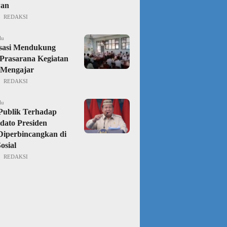
an
REDAKSI
lu
isasi Mendukung
Prasarana Kegiatan
 Mengajar
REDAKSI
lu
Publik Terhadap
dato Presiden
iperbincangkan di
osial
REDAKSI