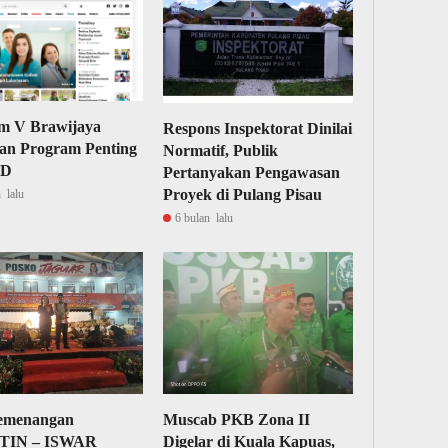
m V Brawijaya
Respons Inspektorat Dinilai
an Program Penting
Normatif, Publik
AD
Pertanyakan Pengawasan
Proyek di Pulang Pisau
 lalu
6 bulan lalu
emenangan
Muscab PKB Zona II
TIN – ISWAR
Digelar di Kuala Kapuas,