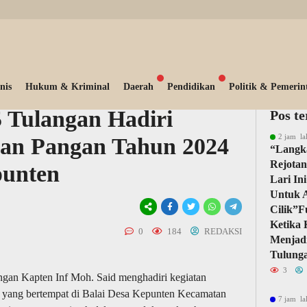
nis
Hukum & Kriminal
Daerah
Pendidikan
Politik & Pemerin
 Tulangan Hadiri
Pos t
2 jam la
an Pangan Tahun 2024
“Langk
Rejotan
punten
Lari In
Untuk 
Cilik”F
Ketika 
0
184
REDAKSI
Menjad
Tulung
3
gan Kapten Inf Moh. Said menghadiri kegiatan
yang bertempat di Balai Desa Kepunten Kecamatan
7 jam la