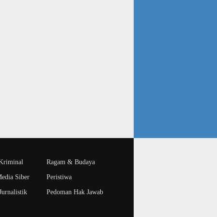
riminal
Ragam & Budaya
edia Siber
Peristiwa
urnalistik
Pedoman Hak Jawab