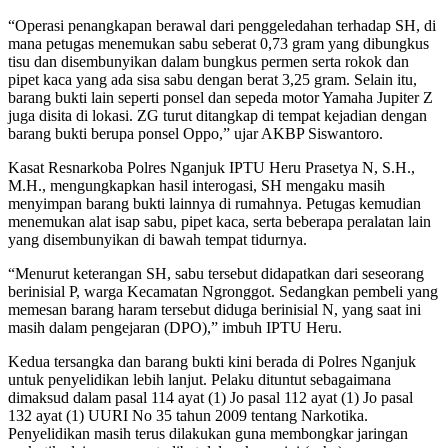
“Operasi penangkapan berawal dari penggeledahan terhadap SH, di
mana petugas menemukan sabu seberat 0,73 gram yang dibungkus
tisu dan disembunyikan dalam bungkus permen serta rokok dan
pipet kaca yang ada sisa sabu dengan berat 3,25 gram. Selain itu,
barang bukti lain seperti ponsel dan sepeda motor Yamaha Jupiter Z
juga disita di lokasi. ZG turut ditangkap di tempat kejadian dengan
barang bukti berupa ponsel Oppo,” ujar AKBP Siswantoro.
Kasat Resnarkoba Polres Nganjuk IPTU Heru Prasetya N, S.H.,
M.H., mengungkapkan hasil interogasi, SH mengaku masih
menyimpan barang bukti lainnya di rumahnya. Petugas kemudian
menemukan alat isap sabu, pipet kaca, serta beberapa peralatan lain
yang disembunyikan di bawah tempat tidurnya.
“Menurut keterangan SH, sabu tersebut didapatkan dari seseorang
berinisial P, warga Kecamatan Ngronggot. Sedangkan pembeli yang
memesan barang haram tersebut diduga berinisial N, yang saat ini
masih dalam pengejaran (DPO),” imbuh IPTU Heru.
Kedua tersangka dan barang bukti kini berada di Polres Nganjuk
untuk penyelidikan lebih lanjut. Pelaku dituntut sebagaimana
dimaksud dalam pasal 114 ayat (1) Jo pasal 112 ayat (1) Jo pasal
132 ayat (1) UURI No 35 tahun 2009 tentang Narkotika.
Penyelidikan masih terus dilakukan guna membongkar jaringan