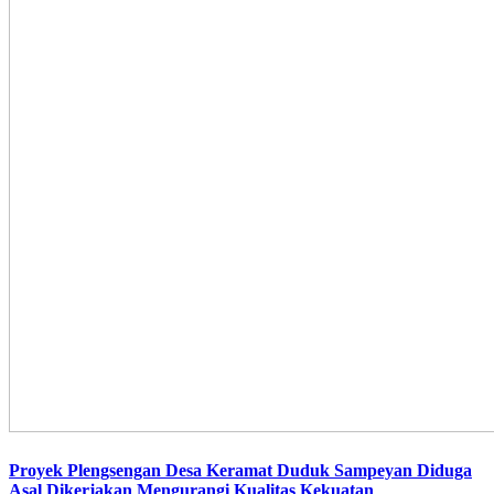
Proyek Plengsengan Desa Keramat Duduk Sampeyan Diduga
Asal Dikerjakan Mengurangi Kualitas Kekuatan