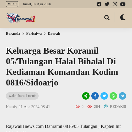
Jumat, 07 Agu 2026
MENU
Beranda
Peristiwa
Daerah
Keluarga Besar Koramil
05/Tulangan Halal Bihalal Di
Kediaman Komandan Kodim
0816/Sidoarjo
waktu baca 1 menit
0
204
REDAKSI
Kamis, 11 Apr 2024 08:41
Rajawali1news.com Danramil 0816/05 Tulangan , Kapten Inf