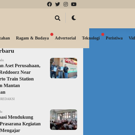
tahan
Ragam & Budaya
Advertorial
Teknologi
Peristiwa
Vid
erbaru
alu
n Aset Perusahaan,
Reddoorz Near
to Train Station
an Mantan
an
REDAKSI
lu
isasi Mendukung
Prasarana Kegiatan
 Mengajar