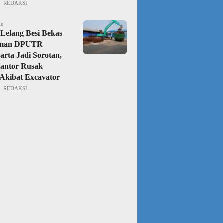
REDAKSI
lu
Lelang Besi Bekas
aman DPUTR
rta Jadi Sorotan,
Kantor Rusak
Akibat Excavator
REDAKSI