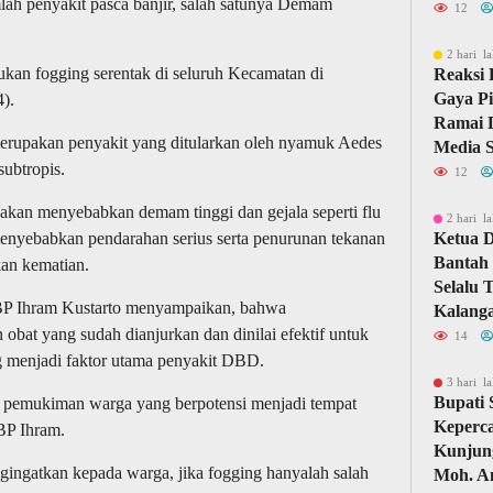
lah penyakit pasca banjir, salah satunya Demam
12
2 hari la
kan fogging serentak di seluruh Kecamatan di
Reaksi 
Gaya Pi
).
Ramai D
erupakan penyakit yang ditularkan oleh nyamuk Aedes
Media S
subtropis.
12
akan menyebabkan demam tinggi dan gejala seperti flu
2 hari la
enyebabkan pendarahan serius serta penurunan tekanan
Ketua 
Bantah 
kan kematian.
Selalu 
BP Ihram Kustarto menyampaikan, bahwa
Kalang
obat yang sudah dianjurkan dan dinilai efektif untuk
14
menjadi faktor utama penyakit DBD.
3 hari la
Bupati
a pemukiman warga yang berpotensi menjadi tempat
Keperc
BP Ihram.
Kunjun
ngingatkan kepada warga, jika fogging hanyalah salah
Moh. A