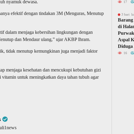
nuh nyamuk dewasa.
17
k hanya efektif dengan tindakan 3M (Menguras, Menutup
3 hari la
Barang 
di Hal
ktif dalam menjaga kebersihan lingkungan dengan
Purwaka
enutup dan Mendaur ulang,” ujar AKBP Ihram.
Aspal 
Diduga 
rik, tidak menutup kemungkinan juga menjadi faktor
16
etap menjaga kesehatan dan mencukupi kebutuhan gizi
i vitamin untuk meningkatkan daya tahan tubuh agar
s
wali1news