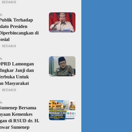
REDAKSI
lu
Publik Terhadap
dato Presiden
iperbincangkan di
osial
REDAKSI
lu
DPRD Lamongan
Ingkar Janji dan
Terbuka Untuk
an Masyarakat
REDAKSI
lu
 Sumenep Bersama
ayaan Kemenkes
gan di RSUD dr. H.
nwar Sumenep