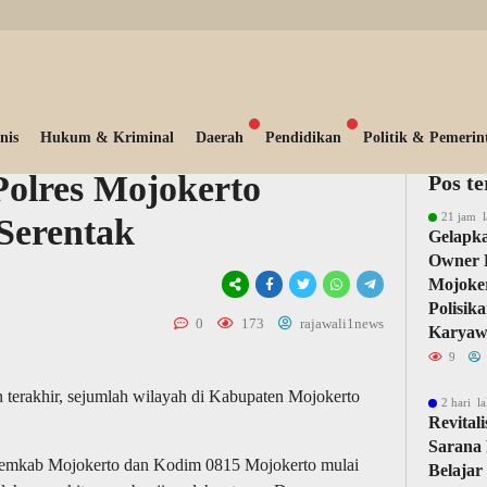
nis
Hukum & Kriminal
Daerah
Pendidikan
Politik & Pemerin
Polres Mojokerto
Pos t
21 jam l
Serentak
Gelapka
Owner 
Mojoker
Polisik
0
173
rajawali1news
Karyaw
9
terakhir, sejumlah wilayah di Kabupaten Mojokerto
2 hari la
Revital
Sarana 
Pemkab Mojokerto dan Kodim 0815 Mojokerto mulai
Belajar