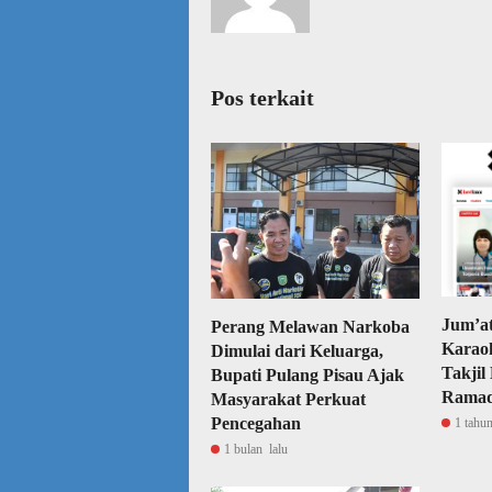
Pos terkait
Jum’at
Perang Melawan Narkoba
Karaok
Dimulai dari Keluarga,
Takjil
Bupati Pulang Pisau Ajak
Rama
Masyarakat Perkuat
Pencegahan
1 tahun
1 bulan lalu